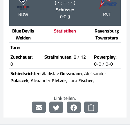
(-:-;-:-;-:-)
Schüsse:
BDW
RVT
0:0 ()
Blue Devils
Statistiken
Ravensburg
Weiden
Towerstars
Tore:
Zuschauer:
Strafminuten:
8 / 12
Powerplay:
0
0-0 / 0-0
Schiedsrichter:
Vladislav
Gossmann
, Aleksander
Polaczek
, Alexander
Pletzer
, Lara
Fischer
,
Link teilen: