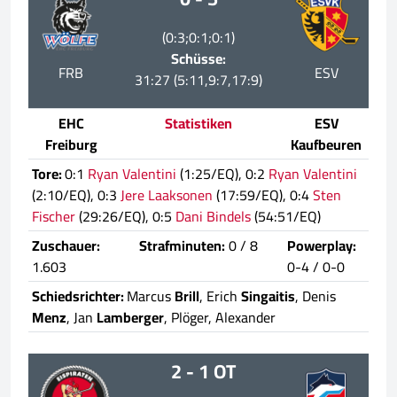
(0:3;0:1;0:1)
Schüsse:
FRB
ESV
31:27 (5:11,9:7,17:9)
EHC
Statistiken
ESV
Freiburg
Kaufbeuren
Tore:
0:1
Ryan Valentini
(1:25/EQ), 0:2
Ryan Valentini
(2:10/EQ), 0:3
Jere Laaksonen
(17:59/EQ), 0:4
Sten
Fischer
(29:26/EQ), 0:5
Dani Bindels
(54:51/EQ)
Zuschauer:
Strafminuten:
0 / 8
Powerplay:
1.603
0-4 / 0-0
Schiedsrichter:
Marcus
Brill
, Erich
Singaitis
, Denis
Menz
, Jan
Lamberger
, Plöger, Alexander
2 - 1 OT