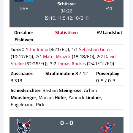
Schüsse:
DRE
EVL
34:26
(9:10,11:5,12:10/2:1)
Dresdner
Statistiken
EV Landshut
Eislöwen
Tore:
0:1
Tor Immo
(8:21/EQ), 1:1
Sebastian Gorcik
(10:17/EQ), 2:1
Matej Mrazek
(18:18/EQ), 2:2
David
Stieler
(52:26/EQ), 3:2
Tomas Andres
(2:41/OT/EQ)
Zuschauer:
Strafminuten:
8 / 12
Powerplay:
3.313
0-5 / 0-3
Schiedsrichter:
Bastian
Steingross
, Achim
Moosberger
, Marcus
Höfer
, Yannick
Lindner
,
Engelmann, Rick
0 - 0