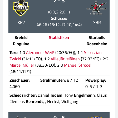
2 - 3
(0:0;2:2;0:1)
Schüsse:
KEV
SBR
46:26 (15:12,17:10,14:4)
Krefeld
Statistiken
Starbulls
Pinguine
Rosenheim
Tore:
1:0
Alexander Weiß
(20:36/EQ), 1:1
Sebastian
Zwickl
(34:11/EQ), 1:2
Ville Järveläinen
(37:33/EQ), 2:2
Marcel Müller
(38:30/EQ), 2:3
Manuel Strodel
(48:11/PP1)
Zuschauer:
Strafminuten:
8 / 12
Powerplay:
4.060
0-5 / 1-3
Schiedsrichter:
Daniel
Todam
, Tony
Engelmann
, Claus
Clemens
Behrendt
,
, Herbst, Wolfgang
0 - 5