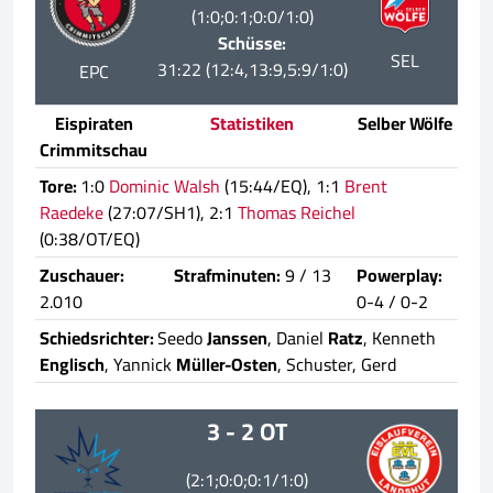
(1:0;0:1;0:0/1:0)
Schüsse:
SEL
31:22 (12:4,13:9,5:9/1:0)
EPC
Eispiraten
Statistiken
Selber Wölfe
Crimmitschau
Tore:
1:0
Dominic Walsh
(15:44/EQ), 1:1
Brent
Raedeke
(27:07/SH1), 2:1
Thomas Reichel
(0:38/OT/EQ)
Zuschauer:
Strafminuten:
9 / 13
Powerplay:
2.010
0-4 / 0-2
Schiedsrichter:
Seedo
Janssen
, Daniel
Ratz
, Kenneth
Englisch
, Yannick
Müller-Osten
, Schuster, Gerd
3 - 2 OT
(2:1;0:0;0:1/1:0)