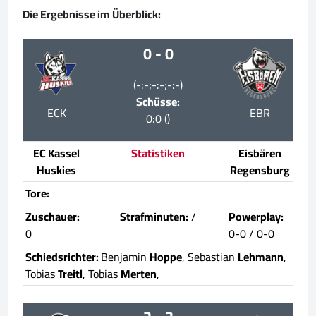
Die Ergebnisse im Überblick:
0 - 0
(-:-;-:-;-:-)
Schüsse:
ECK
EBR
0:0 ()
EC Kassel
Statistiken
Eisbären
Huskies
Regensburg
Tore:
Zuschauer:
Strafminuten:
/
Powerplay:
0
0-0 / 0-0
Schiedsrichter:
Benjamin
Hoppe
, Sebastian
Lehmann
,
Tobias
Treitl
, Tobias
Merten
,