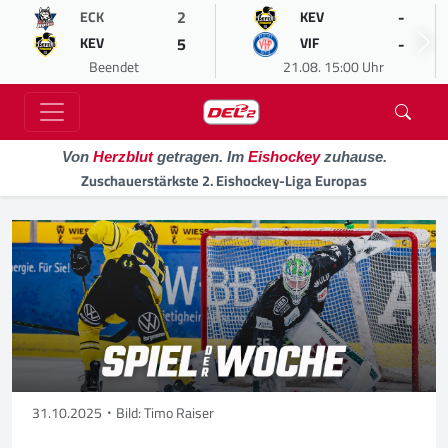
2
-
ECK
KEV
5
-
KEV
VIF
Beendet
21.08. 15:00 Uhr
Von
Herzblut
getragen. Im
Eishockey
zuhause.
Zuschauerstärkste 2. Eishockey-Liga Europas
31.10.2025
Bild: Timo Raiser