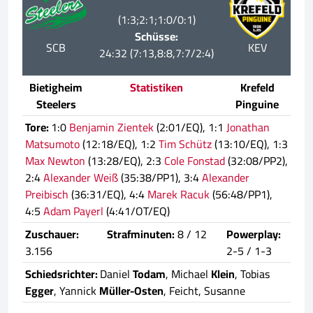
(1:3;2:1;1:0/0:1)
Schüsse:
SCB
KEV
24:32 (7:13,8:8,7:7/2:4)
Bietigheim
Statistiken
Krefeld
Steelers
Pinguine
Tore:
1:0
Benjamin Zientek
(2:01/EQ), 1:1
Jonathan
Matsumoto
(12:18/EQ), 1:2
Tim Schütz
(13:10/EQ), 1:3
Max Newton
(13:28/EQ), 2:3
Cole Fonstad
(32:08/PP2),
2:4
Alexander Weiß
(35:38/PP1), 3:4
Alexander
Preibisch
(36:31/EQ), 4:4
Marek Racuk
(56:48/PP1),
4:5
Adam Payerl
(4:41/OT/EQ)
Zuschauer:
Strafminuten:
8 / 12
Powerplay:
3.156
2-5 / 1-3
Schiedsrichter:
Daniel
Todam
, Michael
Klein
, Tobias
Egger
, Yannick
Müller-Osten
, Feicht, Susanne