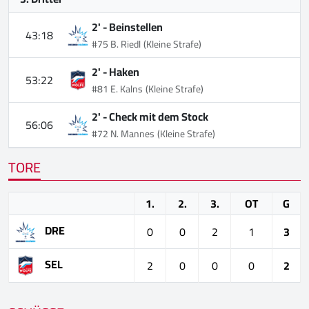
2' -
Beinstellen
43:18
#75 B. Riedl
(Kleine Strafe)
2' -
Haken
53:22
#81 E. Kalns
(Kleine Strafe)
2' -
Check mit dem Stock
56:06
#72 N. Mannes
(Kleine Strafe)
TORE
1.
2.
3.
OT
G
DRE
0
0
2
1
3
SEL
2
0
0
0
2