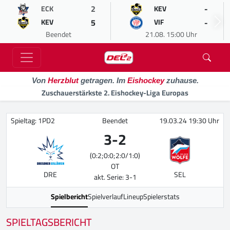
2
-
ECK
KEV
5
-
KEV
VIF
Beendet
21.08. 15:00 Uhr
Von
Herzblut
getragen. Im
Eishockey
zuhause.
Zuschauerstärkste 2. Eishockey-Liga Europas
Spieltag: 1PD2
Beendet
19.03.24 19:30 Uhr
3
-
2
(0:2;0:0;2:0/1:0)
OT
DRE
SEL
akt. Serie: 3-1
Spielbericht
Spielverlauf
Lineup
Spielerstats
SPIELTAGSBERICHT