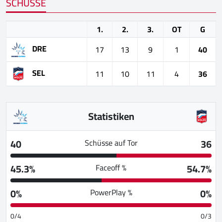
SCHÜSSE
1.
2.
3.
OT
G
DRE
17
13
9
1
40
SEL
11
10
11
4
36
Statistiken
40
36
Schüsse auf Tor
45.3%
54.7%
Faceoff %
0%
0%
PowerPlay %
0/4
0/3