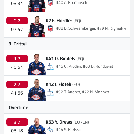
#40 A. Kruminsch
03:34
#7 F. Hördler
0:
2
(EQ)
#88 D. Schwamberger, #79 N. Krymskiy
07:47
3. Drittel
#41 D. Bindels
1
:2
(EQ)
#15 G. Pruden, #63 D. Rundqvist
40:54
#12 J. Florek
2
:2
(EQ)
#92 T. Andres, #72 N. Mannes
41:56
Overtime
#53 Y. Drews
3
:2
(EQ /EN)
#24 S. Karlsson
03:18