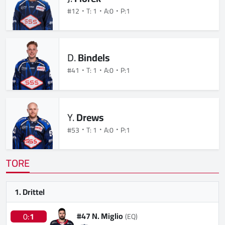
#12
T: 1
A:0
P:1
D.
Bindels
#41
T: 1
A:0
P:1
Y.
Drews
#53
T: 1
A:0
P:1
TORE
1. Drittel
#47 N. Miglio
0:
1
(EQ)