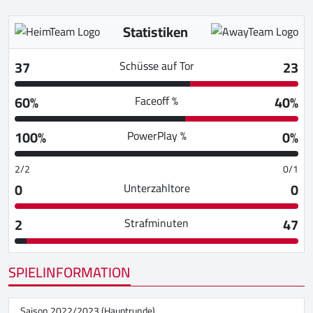
Statistiken
37
23
Schüsse auf Tor
60%
40%
Faceoff %
100%
0%
PowerPlay %
2/2
0/1
0
0
Unterzahltore
2
47
Strafminuten
SPIELINFORMATION
Saison 2022/2023 (Hauptrunde)