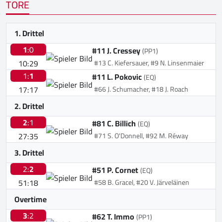
TORE
1. Drittel
1
:0
#11 J. Cressey
(PP1)
10:29
#13 C. Kiefersauer, #9 N. Linsenmaier
1:
1
#11 L. Pokovic
(EQ)
17:17
#66 J. Schumacher, #18 J. Roach
2. Drittel
2
:1
#81 C. Billich
(EQ)
27:35
#71 S. O'Donnell, #92 M. Réway
3. Drittel
2:
2
#51 P. Cornet
(EQ)
51:18
#58 B. Gracel, #20 V. Järveläinen
Overtime
3
:2
#62 T. Immo
(PP1)