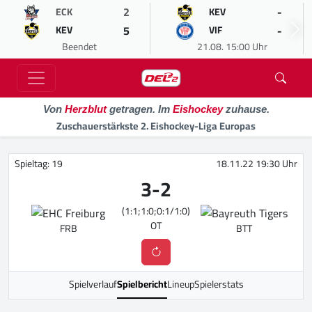
2
-
ECK
KEV
5
-
KEV
VIF
Beendet
21.08. 15:00 Uhr
Von
Herzblut
getragen. Im
Eishockey
zuhause.
Zuschauerstärkste 2. Eishockey-Liga Europas
Spieltag: 19
18.11.22 19:30 Uhr
3
-
2
(1:1;1:0;0:1/1:0)
OT
FRB
BTT
Spielverlauf
Spielbericht
Lineup
Spielerstats