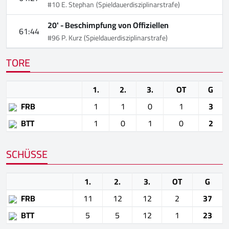
#10 E. Stephan
(Spieldauerdisziplinarstrafe)
20' -
Beschimpfung von Offiziellen
61:44
#96 P. Kurz
(Spieldauerdisziplinarstrafe)
TORE
1.
2.
3.
OT
G
FRB
1
1
0
1
3
BTT
1
0
1
0
2
SCHÜSSE
1.
2.
3.
OT
G
FRB
11
12
12
2
37
BTT
5
5
12
1
23