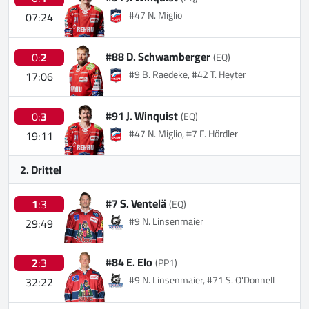
#47 N. Miglio
07:24
#88 D. Schwamberger
0:
2
(EQ)
#9 B. Raedeke, #42 T. Heyter
17:06
#91 J. Winquist
0:
3
(EQ)
#47 N. Miglio, #7 F. Hördler
19:11
2. Drittel
#7 S. Ventelä
1
:3
(EQ)
#9 N. Linsenmaier
29:49
#84 E. Elo
2
:3
(PP1)
#9 N. Linsenmaier, #71 S. O'Donnell
32:22