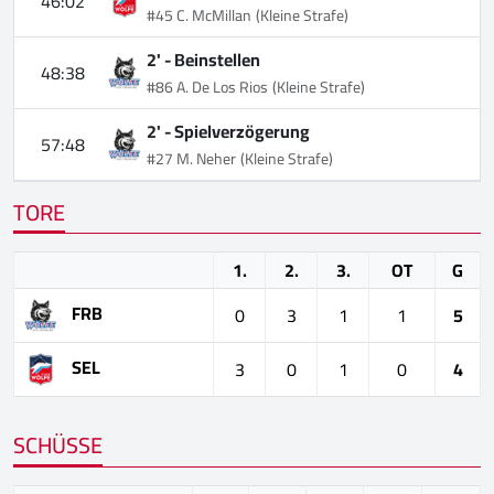
46:02
#45 C. McMillan
(Kleine Strafe)
2' -
Beinstellen
48:38
#86 A. De Los Rios
(Kleine Strafe)
2' -
Spielverzögerung
57:48
#27 M. Neher
(Kleine Strafe)
TORE
1.
2.
3.
OT
G
FRB
0
3
1
1
5
SEL
3
0
1
0
4
SCHÜSSE