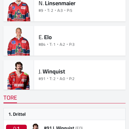
N.
Linsenmaier
#9
T: 2
A:3
P:5
E.
Elo
#84
T: 1
A:2
P:3
J.
Winquist
#91
T: 2
A:0
P:2
TORE
1. Drittel
#91 J. Winquist
0:
1
(EQ)