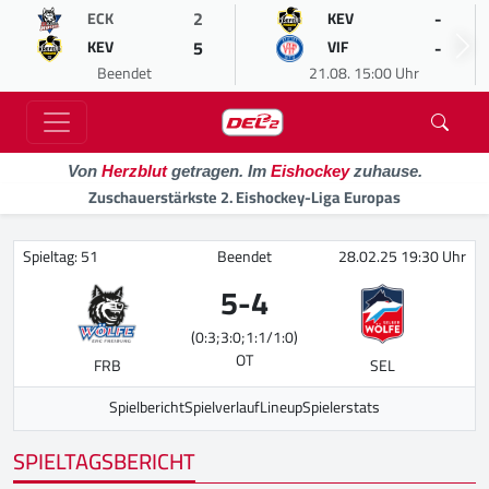
2
-
ECK
KEV
5
-
KEV
VIF
Beendet
21.08. 15:00 Uhr
Von
Herzblut
getragen. Im
Eishockey
zuhause.
Zuschauerstärkste 2. Eishockey-Liga Europas
Spieltag: 51
Beendet
28.02.25 19:30 Uhr
5
-
4
(0:3;3:0;1:1/1:0)
OT
FRB
SEL
Spielbericht
Spielverlauf
Lineup
Spielerstats
SPIELTAGSBERICHT