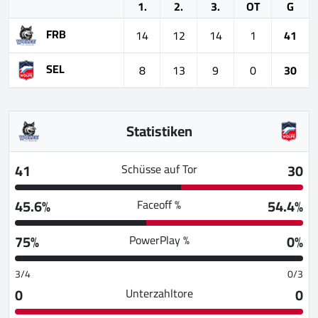
1.
2.
3.
OT
G
FRB
14
12
14
1
41
SEL
8
13
9
0
30
Statistiken
41
30
Schüsse auf Tor
45.6%
54.4%
Faceoff %
75%
0%
PowerPlay %
3/4
0/3
0
0
Unterzahltore