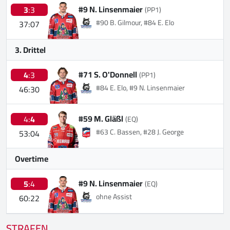
#9 N. Linsenmaier
3
:3
(PP1)
#90 B. Gilmour, #84 E. Elo
37:07
3. Drittel
#71 S. O'Donnell
4
:3
(PP1)
#84 E. Elo, #9 N. Linsenmaier
46:30
#59 M. Gläßl
4:
4
(EQ)
#63 C. Bassen, #28 J. George
53:04
Overtime
#9 N. Linsenmaier
5
:4
(EQ)
ohne Assist
60:22
STRAFEN