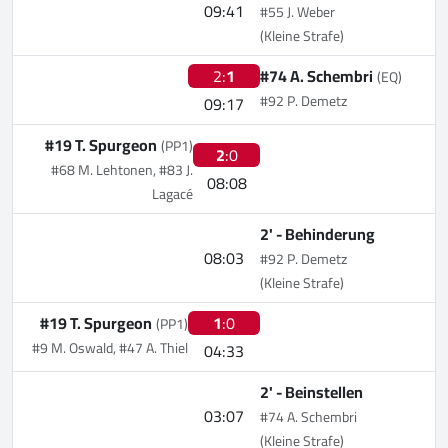
09:41
#55 J. Weber
(Kleine Strafe)
2:
1
#74 A. Schembri
(EQ)
#92 P. Demetz
09:17
#19 T. Spurgeon
(PP1)
2
:0
#68 M. Lehtonen, #83 J.
08:08
Lagacé
2' -
Behinderung
08:03
#92 P. Demetz
(Kleine Strafe)
#19 T. Spurgeon
1
:0
(PP1)
#9 M. Oswald, #47 A. Thiel
04:33
2' -
Beinstellen
03:07
#74 A. Schembri
(Kleine Strafe)