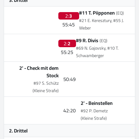
#11 T. Piipponen
(EQ)
2:
3
#21 E. Keresztury, #55 J.
55:45
Weber
#9 R. Divis
(EQ)
2:
2
#69 N. Gajovsky, #10 T.
55:25
Schwamberger
2' -
Check mit dem
Stock
50:49
#97 S. Schütz
(Kleine Strafe)
2' -
Beinstellen
42:20
#92 P. Demetz
(Kleine Strafe)
2. Drittel