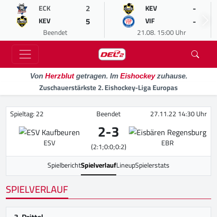
2
-
ECK
KEV
5
-
KEV
VIF
Beendet
21.08. 15:00 Uhr
Von
Herzblut
getragen. Im
Eishockey
zuhause.
Zuschauerstärkste 2. Eishockey-Liga Europas
Spieltag: 22
Beendet
27.11.22 14:30 Uhr
2
-
3
ESV
EBR
(2:1;0:0;0:2)
Spielbericht
Spielverlauf
Lineup
Spielerstats
SPIELVERLAUF
3. Drittel