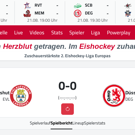
-
-
-
RVT
SCB
-
-
-
MEM
DEG
 Uhr
21.08. 19:00 Uhr
21.08. 19:30 Uhr
21.
elle
Live
Videos
Stats
Spieler
Liga
Powerplay
n
Herzblut
getragen. Im
Eishockey
zuha
Zuschauerstärkste 2. Eishockey-Liga Europas
0
-
0
shut
Düss
(-:-;-:-;-:-)
EVL
DEG
Spielverlauf
Spielbericht
Lineup
Spielerstats