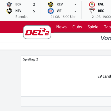
2
-
ECK
KEV
EVL
5
-
KEV
VIF
KEC
Beendet
21.08. 15:00 Uhr
21.08. 19:00
News
Clubs
Spiele
Tab
Vo
Spieltag: 2
EV Land