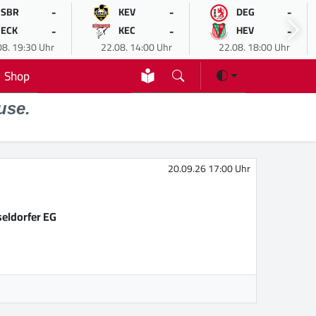
-
-
-
SBR
KEV
DEG
-
-
-
ECK
KEC
HEV
08. 19:30 Uhr
22.08. 14:00 Uhr
22.08. 18:00 Uhr
Shop
use.
20.09.26 17:00 Uhr
eldorfer EG