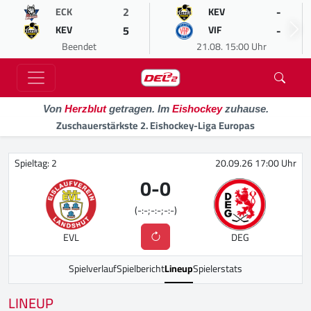
2
-
ECK
KEV
5
-
KEV
VIF
Beendet
21.08. 15:00 Uhr
Von
Herzblut
getragen. Im
Eishockey
zuhause.
Zuschauerstärkste 2. Eishockey-Liga Europas
Spieltag: 2
20.09.26 17:00 Uhr
0
-
0
(-:-;-:-;-:-)
EVL
DEG
Spielverlauf
Spielbericht
Lineup
Spielerstats
LINEUP