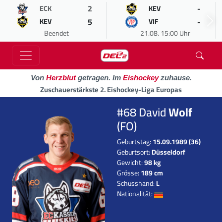
2
-
ECK
KEV
5
-
KEV
VIF
Beendet
21.08. 15:00 Uhr
Von
Herzblut
getragen. Im
Eishockey
zuhause.
Zuschauerstärkste 2. Eishockey-Liga Europas
#68 David
Wolf
(FO)
Geburtstag:
15.09.1989 (36)
Geburtsort:
Düsseldorf
Gewicht:
98 kg
Grösse:
189 cm
Schusshand:
L
Nationalität: