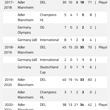
2017-
Adler
DEL
30
10
8
18
71
|
Playoff
2018
Mannheim
Adler
Champions
5
4
1
5
8
|
Mannheim
HL
Germany
OG
7
0
2
2
2
|
Olympics
Germany (all)
International
8
1
2
3
4
|
2018-
Adler
DEL
45
15
20
35
70
|
Playoff
2019
Mannheim
Germany (all)
International
2
0
1
1
6
|
Germany
Deutschland
2
0
1
1
6
|
Cup
2019-
Adler
DEL
40
19
14
33
60
|
2020
Mannheim
Adler
Champions
3
1
2
3
0
|
Mannheim
HL
2020-
Adler
DEL
38
13
21
34
42
|
Playoff
2021
Mannheim