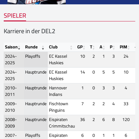
SPIELER
Karriere in der DEL2
Saison
Runde
Club
GP
T
A
P
PIM
+/
2024-
Playoffs
EC Kassel
10
2
1
3
24
2025
Huskies
2024-
Hauptrunde
EC Kassel
14
0
5
5
10
2025
Huskies
2010-
Hauptrunde
Hannover
1
0
3
3
4
2011
Indians
2009-
Hauptrunde
Fischtown
7
2
2
4
33
2010
Pinguins
2008-
Hauptrunde
Eispiraten
36
2
6
8
120
2009
Crimmitschau
2007-
Playoffs
Eispiraten
6
0
1
1
6