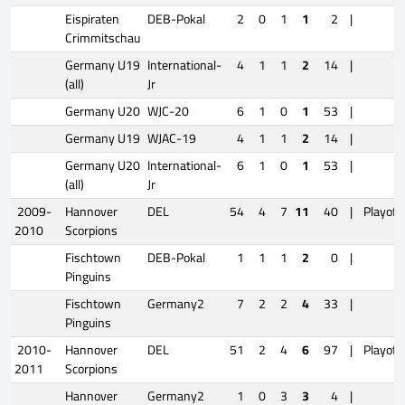
Eispiraten
DEB-Pokal
2
0
1
1
2
|
Crimmitschau
Germany U19
International-
4
1
1
2
14
|
(all)
Jr
Germany U20
WJC-20
6
1
0
1
53
|
Germany U19
WJAC-19
4
1
1
2
14
|
Germany U20
International-
6
1
0
1
53
|
(all)
Jr
2009-
Hannover
DEL
54
4
7
11
40
|
Playoff
2010
Scorpions
Fischtown
DEB-Pokal
1
1
1
2
0
|
Pinguins
Fischtown
Germany2
7
2
2
4
33
|
Pinguins
2010-
Hannover
DEL
51
2
4
6
97
|
Playoff
2011
Scorpions
Hannover
Germany2
1
0
3
3
4
|