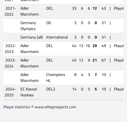
2021-
Adler
DEL
33
6
6
12
43
|
Playoff
2022
Mannheim
Germany
OG
3
0
0
0
31
|
Olympics
Germany (all)
International
3
0
0
0
31
|
2022-
Adler
DEL
44
13
16
29
49
|
Playoff
2023
Mannheim
2023-
Adler
DEL
45
12
9
21
67
|
Playoff
2024
Mannheim
Adler
Champions
8
4
3
7
10
|
Mannheim
HL
2024-
EC Kassel
DEL2
14
0
5
5
10
|
Playoff
2025
Huskies
Player statistics ©
www.eliteprospects.com