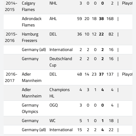
2014-
Calgary
NHL
3
0
0
0
2
|
Playoff
2015
Flames
Adirondack
AHL
59
20
18
38
168
|
Flames
2015-
Hamburg
DEL
36
10
12
22
82
|
2016
Freezers
Germany (all)
International
2
2
0
2
16
|
Germany
Deutschland
2
2
0
2
16
|
Cup
2016-
Adler
DEL
48
14
23
37
137
|
Playoff
2017
Mannheim
Adler
Champions
4
3
1
4
4
|
Mannheim
HL
Germany
OGQ
3
0
0
0
4
|
Olympics
Germany
WC
5
1
0
1
18
|
Germany (all)
International
15
2
2
4
22
|