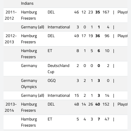
Indians
2011-
Hamburg
DEL
46
12
23
35
167
|
Playoff
2012
Freezers
Germany (all)
International
3
0
1
1
4
|
2012-
Hamburg
DEL
49
17
19
36
96
|
Playoff
2013
Freezers
Hamburg
ET
8
1
5
6
10
|
Freezers
Germany
Deutschland
2
0
0
0
2
|
Cup
Germany
OGQ
3
2
1
3
0
|
Olympics
Germany (all)
International
15
2
1
3
14
|
2013-
Hamburg
DEL
48
14
26
40
152
|
Playoff
2014
Freezers
Hamburg
ET
5
4
3
7
47
|
Freezers