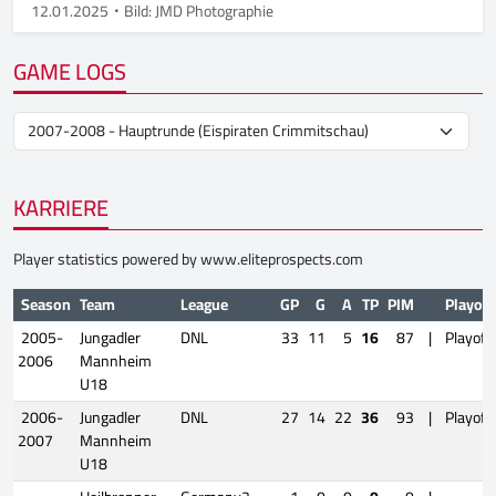
12.01.2025
Bild: JMD Photographie
GAME LOGS
KARRIERE
Player statistics powered by
www.eliteprospects.com
Season
Team
League
GP
G
A
TP
PIM
Playoff
2005-
Jungadler
DNL
33
11
5
16
87
|
Playoff
2006
Mannheim
U18
2006-
Jungadler
DNL
27
14
22
36
93
|
Playoff
2007
Mannheim
U18