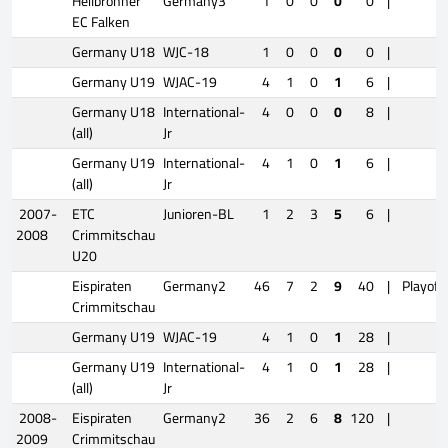
Heilbronner
Germany3
1
0
0
0
0
|
EC Falken
Germany U18
WJC-18
1
0
0
0
0
|
Germany U19
WJAC-19
4
1
0
1
6
|
Germany U18
International-
4
0
0
0
8
|
(all)
Jr
Germany U19
International-
4
1
0
1
6
|
(all)
Jr
2007-
ETC
Junioren-BL
1
2
3
5
6
|
2008
Crimmitschau
U20
Eispiraten
Germany2
46
7
2
9
40
|
Playoff
Crimmitschau
Germany U19
WJAC-19
4
1
0
1
28
|
Germany U19
International-
4
1
0
1
28
|
(all)
Jr
2008-
Eispiraten
Germany2
36
2
6
8
120
|
2009
Crimmitschau