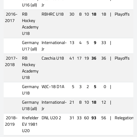
U16 (all)
Jr
2016-
RB
RBHRC U18
30
8
10
18
18
|
Playoffs
2017
Hockey
Academy
U18
Germany
International-
13
4
5
9
33
|
U17 (all)
Jr
2017-
RB
Czechia U18
41
17
19
36
36
|
Playoffs
2018
Hockey
Academy
U18
Germany
WJC-18 D1A
5
3
2
5
0
|
U18
Germany
International-
21
8
10
18
12
|
U18 (all)
Jr
2018-
Krefelder
DNL U20 2
31
33
60
93
56
|
Relegation
2019
EV 1981
U20