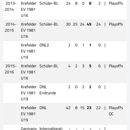
2013-
Krefelder
Schüler-BL
24
8
0
8
2
|
Playoffs
2014
EV 1981
U16
2014-
Krefelder
Schüler-BL
30
25
24
49
24
|
Playoffs
2015
EV 1981
U16
Krefelder
DNL2
2
0
1
1
0
|
EV 1981
U19
2015-
Krefelder
Schüler-BL
4
2
3
5
6
|
Playoffs
2016
EV 1981
U16
Krefelder
DNL
2
0
2
2
0
|
EV 1981
Endrunde
U19
Krefelder
DNL
42
8
15
23
22
|
Playoffs
EV 1981
QC
U19
Germany
International-
-
-
-
-
-
|