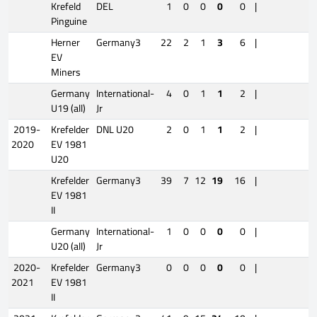
Krefeld
DEL
1
0
0
0
0
|
Pinguine
Herner
Germany3
22
2
1
3
6
|
EV
Miners
Germany
International-
4
0
1
1
2
|
U19 (all)
Jr
2019-
Krefelder
DNL U20
2
0
1
1
2
|
2020
EV 1981
U20
Krefelder
Germany3
39
7
12
19
16
|
EV 1981
II
Germany
International-
1
0
0
0
0
|
U20 (all)
Jr
2020-
Krefelder
Germany3
0
0
0
0
0
|
2021
EV 1981
II