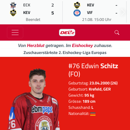
2
-
ECK
KEV
5
-
KEV
VIF
Beendet
21.08. 15:00 Uhr
Von
Herzblut
getragen. Im
Eishockey
zuhause.
Zuschauerstärkste 2. Eishockey-Liga Europas
#76 Edwin
Schitz
(FO)
Geburtstag:
23.04.2000 (26)
Geburtsort:
Krefeld, GER
Gewicht:
95 kg
Grösse:
189 cm
Schusshand:
L
Nationalität: