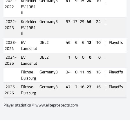
2021-
Krefelder
Germany3
41
9
15
24
10
|
2022
EV 1981
II
2022-
Krefelder
Germany3
53
17
29
46
24
|
2023
EV 1981
II
2023-
EV
DEL2
46
6
6
12
10
|
Playoffs
2024
Landshut
2024-
EV
DEL2
1
0
0
0
0
|
2025
Landshut
Füchse
Germany3
34
8
11
19
16
|
Playoffs
Duisburg
2025-
Füchse
Germany3
47
7
16
23
16
|
Playoffs
2026
Duisburg
Player statistics ©
www.eliteprospects.com