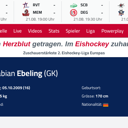
-
-
-
RVT
SCB
-
-
-
MEM
DEG
 Uhr
21.08. 19:00 Uhr
21.08. 19:30 Uhr
21.
elle
Live
Videos
Stats
Spieler
Liga
Powerplay
n
Herzblut
getragen. Im
Eishockey
zuha
Zuschauerstärkste 2. Eishockey-Liga Europas
abian
Ebeling
(GK)
g:
05.10.2009 (16)
Geburtsort:
5 kg
Grösse:
170 cm
d:
Nationalität: