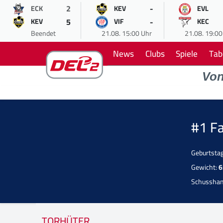
2
-
ECK
KEV
EVL
5
-
KEV
VIF
KEC
Beendet
21.08. 15:00 Uhr
21.08. 19:00
News
Clubs
Spiele
Tab
Vo
#1 F
Geburtsta
Gewicht:
6
Schusshan
TORHÜTER