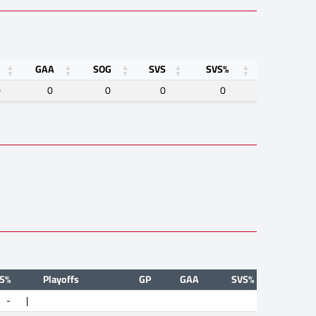
GAA
SOG
SVS
SVS%
0
0
0
0
0
S%
Playoffs
GP
GAA
SVS%
-
|