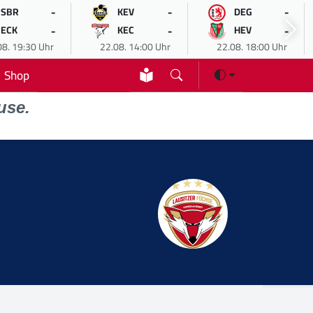
-
-
-
SBR
KEV
DEG
-
-
-
ECK
KEC
HEV
08. 19:30 Uhr
22.08. 14:00 Uhr
22.08. 18:00 Uhr
Shop
use.