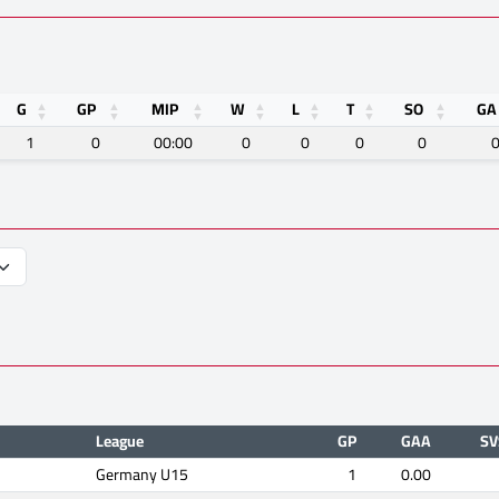
G
GP
MIP
W
L
T
SO
GA
1
0
00:00
0
0
0
0
League
GP
GAA
SV
Germany U15
1
0.00