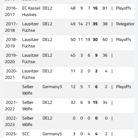
2016-
EC Kassel
DEL2
48
9
7
16
81
|
Playoffs
2017
Huskies
2017-
Lausitzer
DEL2
49
14
21
35
38
|
Relegation
2018
Füchse
2018-
Lausitzer
DEL2
50
11
19
30
60
|
Playoffs
2019
Füchse
2019-
Lausitzer
DEL2
45
3
6
9
36
|
2020
Füchse
2020-
Lausitzer
DEL2
11
2
0
2
4
|
2021
Füchse
Selber
Germany3
12
5
1
6
2
|
Playoffs
Wölfe
2021-
Selber
DEL2
32
6
9
15
34
|
2022
Wölfe
2022-
Selber
DEL2
0
0
0
0
0
|
2023
Wölfe
2025-
SCC
Germany5
3
0
4
4
2
|