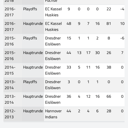
2018
Füchse
2016-
Playoffs
EC Kassel
9
0
0
0
22
-4
2017
Huskies
2016-
Hauptrunde
EC Kassel
48
9
7
16
81
10
2017
Huskies
2015-
Playoffs
Dresdner
15
1
1
2
8
-6
2016
Eislöwen
2015-
Hauptrunde
Dresdner
44
13
17
30
26
7
2016
Eislöwen
2014-
Hauptrunde
Dresdner
33
5
11
16
38
0
2015
Eislöwen
2013-
Playoffs
Dresdner
3
0
1
1
0
0
2014
Eislöwen
2013-
Hauptrunde
Dresdner
36
4
12
16
66
0
2014
Eislöwen
2012-
Hauptrunde
Hannover
44
2
4
6
28
0
2013
Indians