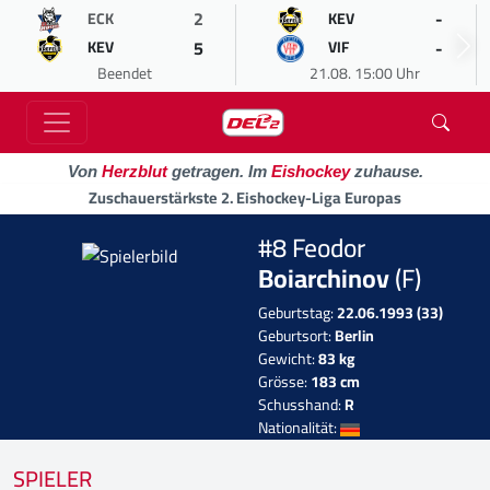
2
-
ECK
KEV
5
-
KEV
VIF
Beendet
21.08. 15:00 Uhr
Von
Herzblut
getragen. Im
Eishockey
zuhause.
Zuschauerstärkste 2. Eishockey-Liga Europas
#8 Feodor
Boiarchinov
(F)
Geburtstag:
22.06.1993 (33)
Geburtsort:
Berlin
Gewicht:
83 kg
Grösse:
183 cm
Schusshand:
R
Nationalität:
SPIELER