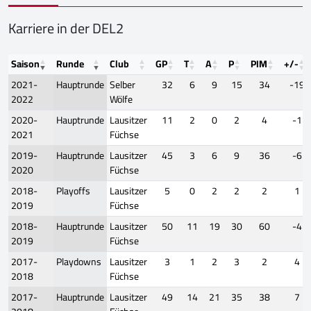
Karriere in der DEL2
Saison
Runde
Club
GP
T
A
P
PIM
+/-
2021-
Hauptrunde
Selber
32
6
9
15
34
-19
2022
Wölfe
2020-
Hauptrunde
Lausitzer
11
2
0
2
4
-1
2021
Füchse
2019-
Hauptrunde
Lausitzer
45
3
6
9
36
-6
2020
Füchse
2018-
Playoffs
Lausitzer
5
0
2
2
2
1
2019
Füchse
2018-
Hauptrunde
Lausitzer
50
11
19
30
60
-4
2019
Füchse
2017-
Playdowns
Lausitzer
3
1
2
3
2
4
2018
Füchse
2017-
Hauptrunde
Lausitzer
49
14
21
35
38
7