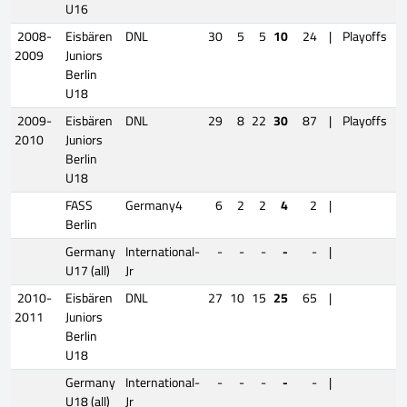
U16
2008-
Eisbären
DNL
30
5
5
10
24
|
Playoffs
2009
Juniors
Berlin
U18
2009-
Eisbären
DNL
29
8
22
30
87
|
Playoffs
2010
Juniors
Berlin
U18
FASS
Germany4
6
2
2
4
2
|
Berlin
Germany
International-
-
-
-
-
-
|
U17 (all)
Jr
2010-
Eisbären
DNL
27
10
15
25
65
|
2011
Juniors
Berlin
U18
Germany
International-
-
-
-
-
-
|
U18 (all)
Jr