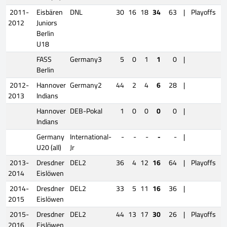
2011-
Eisbären
DNL
30
16
18
34
63
|
Playoffs
2012
Juniors
Berlin
U18
FASS
Germany3
5
0
1
1
0
|
Berlin
2012-
Hannover
Germany2
44
2
4
6
28
|
2013
Indians
Hannover
DEB-Pokal
1
0
0
0
0
|
Indians
Germany
International-
-
-
-
-
-
|
U20 (all)
Jr
2013-
Dresdner
DEL2
36
4
12
16
64
|
Playoffs
2014
Eislöwen
2014-
Dresdner
DEL2
33
5
11
16
36
|
2015
Eislöwen
2015-
Dresdner
DEL2
44
13
17
30
26
|
Playoffs
2016
Eislöwen