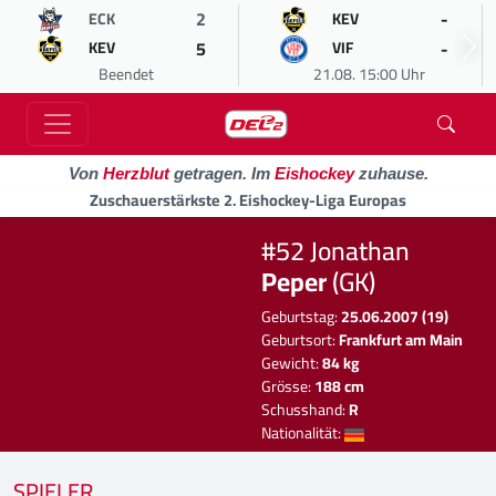
2
-
ECK
KEV
5
-
KEV
VIF
Beendet
21.08. 15:00 Uhr
Von
Herzblut
getragen. Im
Eishockey
zuhause.
Zuschauerstärkste 2. Eishockey-Liga Europas
#52 Jonathan
Peper
(GK)
Geburtstag:
25.06.2007 (19)
Geburtsort:
Frankfurt am Main
Gewicht:
84 kg
Grösse:
188 cm
Schusshand:
R
Nationalität:
SPIELER