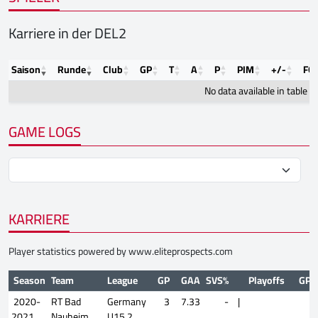
Karriere in der DEL2
Saison
Runde
Club
GP
T
A
P
PIM
+/-
FO
No data available in table
GAME LOGS
KARRIERE
Player statistics powered by
www.eliteprospects.com
Season
Team
League
GP
GAA
SVS%
Playoffs
GP
2020-
RT Bad
Germany
3
7.33
-
|
2021
Nauheim
U15 2