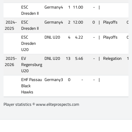
ESC
Germany4
1
11.00
-
|
Dresden II
2024-
ESC
Germany4
2
12.00
0
|
Playoffs
0
2025
Dresden II
ESC
DNL U20
4
4.22
-
|
Playoffs
0
Dresden
U20
2025-
EV
DNL U20
13
5.46
-
|
Relegation
1
2026
Regensburg
U20
EHF Passau
Germany3
0
-
-
|
Black
Hawks
Player statistics ©
www.eliteprospects.com