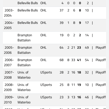
Belleville Bulls
OHL
4
0
0
0
2
|
2003-
Belleville Bulls
OHL
37
2
6
8
10
|
2004
2004-
Belleville Bulls
OHL
39
1
8
9
17
|
2005
Brampton
OHL
19
0
2
2
14
|
Battalion
2005-
Brampton
OHL
64
2
21
23
49
|
Playoffs
2006
Battalion
2006-
Brampton
OHL
68
8
33
41
54
|
Playoffs
2007
Battalion
2007-
Univ. of
USports
28
2
16
18
32
|
Playoffs
2008
Waterloo
2008-
Univ. of
USports
25
8
11
19
10
|
Playoffs
2009
Waterloo
2009-
Univ. of
USports
23
3
13
16
46
|
Playoffs
2010
Waterloo