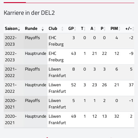
Karriere in der DEL2
Saison
Runde
Club
GP
T
A
P
PIM
+/-
2022-
Playoffs
EHC
3
0
0
0
4
-2
2023
Freiburg
2022-
Hauptrunde
EHC
43
1
21
22
12
-9
2023
Freiburg
2021-
Playoffs
Löwen
8
0
3
3
6
5
2022
Frankfurt
2021-
Hauptrunde
Löwen
52
3
23
26
21
37
2022
Frankfurt
2020-
Playoffs
Löwen
5
1
1
2
0
-1
2021
Frankfurt
2020-
Hauptrunde
Löwen
49
1
12
13
32
2
2021
Frankfurt