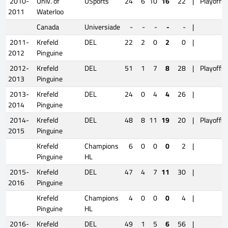
2010-
Univ. of
USports
24
6
10
16
22
|
Playoffs
2011
Waterloo
Canada
Universiade
-
-
-
-
-
|
2011-
Krefeld
DEL
22
2
0
2
0
|
2012
Pinguine
2012-
Krefeld
DEL
51
1
7
8
28
|
Playoffs
2013
Pinguine
2013-
Krefeld
DEL
24
0
4
4
26
|
2014
Pinguine
2014-
Krefeld
DEL
48
8
11
19
20
|
Playoffs
2015
Pinguine
Krefeld
Champions
6
0
0
0
2
|
Pinguine
HL
2015-
Krefeld
DEL
47
4
7
11
30
|
2016
Pinguine
Krefeld
Champions
4
0
0
0
4
|
Pinguine
HL
2016-
Krefeld
DEL
49
1
5
6
56
|