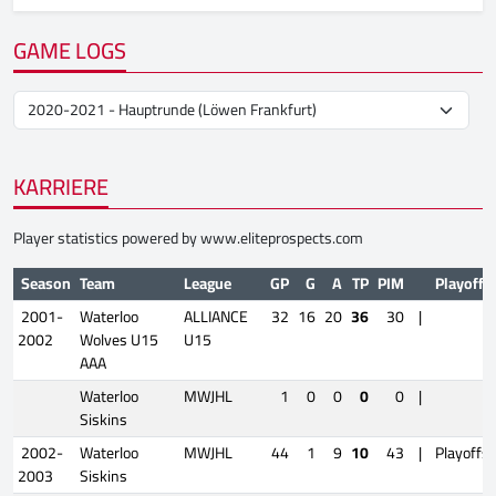
GAME LOGS
KARRIERE
Player statistics powered by
www.eliteprospects.com
Season
Team
League
GP
G
A
TP
PIM
Playoffs
2001-
Waterloo
ALLIANCE
32
16
20
36
30
|
2002
Wolves U15
U15
AAA
Waterloo
MWJHL
1
0
0
0
0
|
Siskins
2002-
Waterloo
MWJHL
44
1
9
10
43
|
Playoffs
2003
Siskins