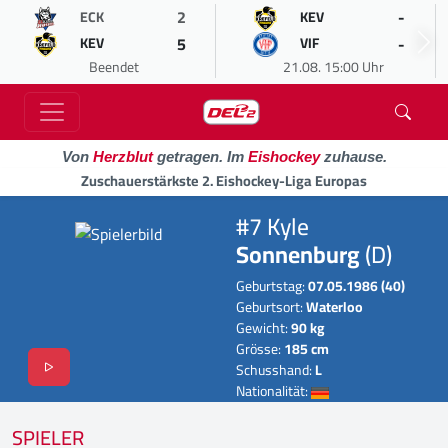
2
-
ECK
KEV
5
-
KEV
VIF
Beendet
21.08. 15:00 Uhr
Von
Herzblut
getragen. Im
Eishockey
zuhause.
Zuschauerstärkste 2. Eishockey-Liga Europas
#7 Kyle
Sonnenburg
(D)
Geburtstag:
07.05.1986 (40)
Geburtsort:
Waterloo
Gewicht:
90 kg
Grösse:
185 cm
Schusshand:
L
Nationalität:
SPIELER