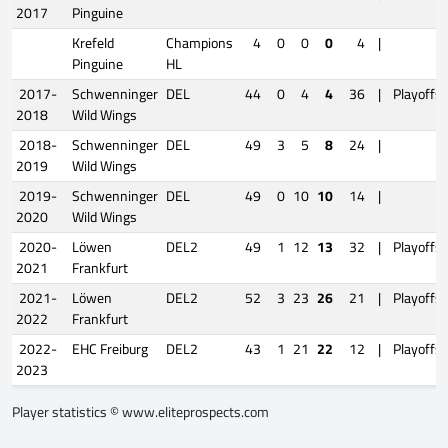
2017
Pinguine
Krefeld
Champions
4
0
0
0
4
|
Pinguine
HL
2017-
Schwenninger
DEL
44
0
4
4
36
|
Playoffs
2018
Wild Wings
2018-
Schwenninger
DEL
49
3
5
8
24
|
2019
Wild Wings
2019-
Schwenninger
DEL
49
0
10
10
14
|
2020
Wild Wings
2020-
Löwen
DEL2
49
1
12
13
32
|
Playoffs
2021
Frankfurt
2021-
Löwen
DEL2
52
3
23
26
21
|
Playoffs
2022
Frankfurt
2022-
EHC Freiburg
DEL2
43
1
21
22
12
|
Playoffs
2023
Player statistics ©
www.eliteprospects.com