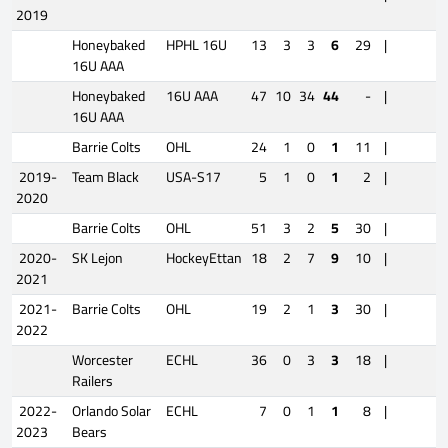
2019
Honeybaked
HPHL 16U
13
3
3
6
29
|
16U AAA
Honeybaked
16U AAA
47
10
34
44
-
|
16U AAA
Barrie Colts
OHL
24
1
0
1
11
|
2019-
Team Black
USA-S17
5
1
0
1
2
|
2020
Barrie Colts
OHL
51
3
2
5
30
|
2020-
SK Lejon
HockeyEttan
18
2
7
9
10
|
2021
2021-
Barrie Colts
OHL
19
2
1
3
30
|
2022
Worcester
ECHL
36
0
3
3
18
|
Railers
2022-
Orlando Solar
ECHL
7
0
1
1
8
|
2023
Bears