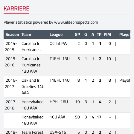
KARRIERE
Player statistics powered by
www.eliteprospects.com
Season
Team
League
GP
G
A
TP
PIM
Playoff
2014-
Carolina Jr.
QC Int PW
2
0
1
1
0
|
2015
Hurricanes
2015-
Carolina Jr.
T1EHL 13U
5
1
1
2
10
|
2016
Hurricanes
13U AAA
2016-
Oakland Jr.
T1EHL 14U
8
1
2
3
8
|
Playoffs
2017
Grizzlies 14U
AAA
2017-
Honeybaked
HPHL 16U
19
3
1
4
2
|
2018
16U AAA
Honeybaked
16U AAA
50
3
14
17
-
|
16U AAA
2018-
Team Forest
USA-S16
5
0
2
2
2
|