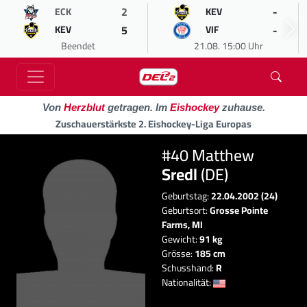
2
-
ECK
KEV
5
-
KEV
VIF
Beendet
21.08. 15:00 Uhr
Von
Herzblut
getragen. Im
Eishockey
zuhause.
Zuschauerstärkste 2. Eishockey-Liga Europas
#40 Matthew
Sredl
(DE)
Geburtstag:
22.04.2002 (24)
Geburtsort:
Grosse Pointe
Farms, MI
Gewicht:
91 kg
Grösse:
185 cm
Schusshand:
R
Nationalität: