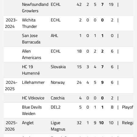
Newfoundland
ECHL
42
2
5
7
19
|
Growlers
2023-
Wichita
ECHL
2
0
0
0
2
|
2024
Thunder
San Jose
AHL
1
0
1
1
0
|
Barracuda
Allen
ECHL
18
0
2
2
6
|
Americans
HC 19
Slovakia
15
3
4
7
6
|
Humenné
2024-
Lillehammer
Norway
24
4
5
9
6
|
2025
HC Vitkovice
Czechia
4
0
0
0
2
|
Blue Devils
DEL2
5
0
1
1
8
|
Playoffs
Weiden
2025-
Anglet
Ligue
32
1
9
10
10
|
Relegat
2026
Magnus