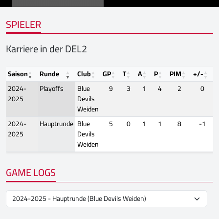
SPIELER
Karriere in der DEL2
Saison
Runde
Club
GP
T
A
P
PIM
+/-
F
2024-
Playoffs
Blue
9
3
1
4
2
0
2025
Devils
Weiden
2024-
Hauptrunde
Blue
5
0
1
1
8
-1
2025
Devils
Weiden
GAME LOGS