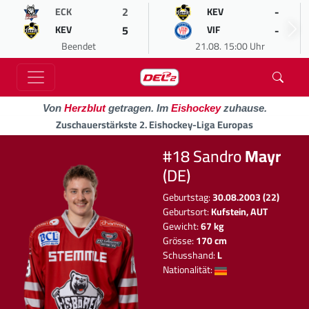
2
-
ECK
KEV
5
-
KEV
VIF
Beendet
21.08. 15:00 Uhr
Von
Herzblut
getragen. Im
Eishockey
zuhause.
Zuschauerstärkste 2. Eishockey-Liga Europas
#18 Sandro
Mayr
(DE)
Geburtstag:
30.08.2003 (22)
Geburtsort:
Kufstein, AUT
Gewicht:
67 kg
Grösse:
170 cm
Schusshand:
L
Nationalität: