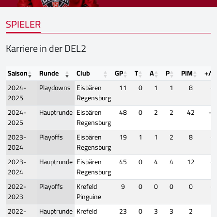
SPIELER
Karriere in der DEL2
Saison
Runde
Club
GP
T
A
P
PIM
+/-
2024-
Playdowns
Eisbären
11
0
1
1
8
-1
2025
Regensburg
2024-
Hauptrunde
Eisbären
48
0
2
2
42
-1
2025
Regensburg
2023-
Playoffs
Eisbären
19
1
1
2
8
-1
2024
Regensburg
2023-
Hauptrunde
Eisbären
45
0
4
4
12
-9
2024
Regensburg
2022-
Playoffs
Krefeld
9
0
0
0
0
-2
2023
Pinguine
2022-
Hauptrunde
Krefeld
23
0
3
3
2
4