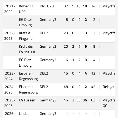
2021-
Kölner EC
DNL U20
32
5
13
18
34
|
Playoffs
2022
U20
EG Diez-
Germany3
8
0
2
2
2
|
Limburg
2022-
Krefeld
DEL2
23
0
3
3
2
|
Playoffs
2023
Pinguine
Krefelder
Germany3
20
2
7
9
8
|
EV 1981 II
EG Diez-
Germany3
6
1
2
3
4
|
Limburg
2023-
Eisbären
DEL2
45
0
4
4
12
|
Playoffs
2024
Regensburg
2024-
Eisbären
DEL2
48
0
2
2
42
|
Relegatio
2025
Regensburg
2025-
EV Füssen
Germany3
45
3
33
36
63
|
Playoffs
2026
QC
2026-
Lindau
Germany3
-
-
-
-
-
|