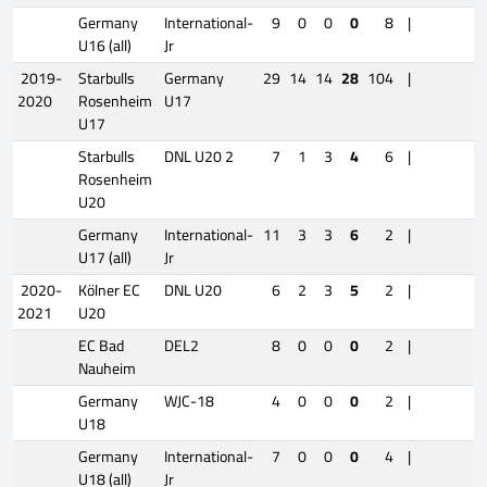
Germany
International-
9
0
0
0
8
|
U16 (all)
Jr
2019-
Starbulls
Germany
29
14
14
28
104
|
2020
Rosenheim
U17
U17
Starbulls
DNL U20 2
7
1
3
4
6
|
Rosenheim
U20
Germany
International-
11
3
3
6
2
|
U17 (all)
Jr
2020-
Kölner EC
DNL U20
6
2
3
5
2
|
2021
U20
EC Bad
DEL2
8
0
0
0
2
|
Nauheim
Germany
WJC-18
4
0
0
0
2
|
U18
Germany
International-
7
0
0
0
4
|
U18 (all)
Jr