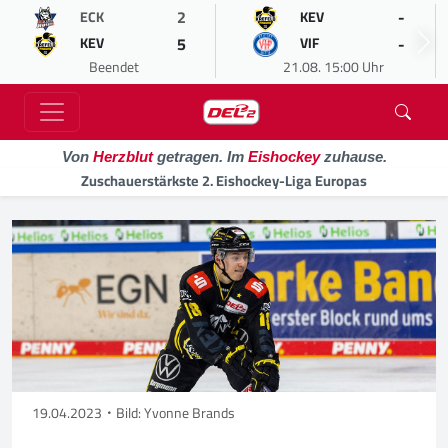
2
-
ECK
KEV
5
-
KEV
VIF
Beendet
21.08. 15:00 Uhr
Von
Herzblut
getragen. Im
Eishockey
zuhause.
Zuschauerstärkste 2. Eishockey-Liga Europas
19.04.2023
Bild: Yvonne Brands