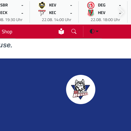
-
-
-
SBR
KEV
DEG
-
-
-
ECK
KEC
HEV
08. 19:30 Uhr
22.08. 14:00 Uhr
22.08. 18:00 Uhr
Shop
use.