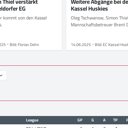
 Thiel verstärkt
Weitere Abgänge bei d
ldorfer EG
Kassel Huskies
r kommt von den Kassel
Oleg Tschwanow, Simon Thie
s.
Mannschaftsbetreuer Brent 
verlassen den Club
025
Bild: Florian Dehn
14.06.2025
Bild: EC Kassel Hus
League
GP
G
A
TP