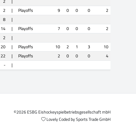
2
|
2
|
Playoffs
9
0
0
0
2
8
|
14
|
Playoffs
7
0
0
0
2
2
|
20
|
Playoffs
10
2
1
3
10
22
|
Playoffs
2
0
0
0
4
-
|
©2026 ESBG Eishockeyspielbetriebsgesellschaft mbH
Lovely Coded by
Sports Trade GmbH