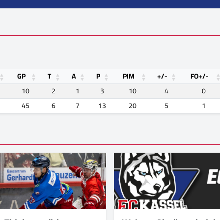
GP
T
A
P
PIM
+/-
FO+/-
10
2
1
3
10
4
0
45
6
7
13
20
5
1