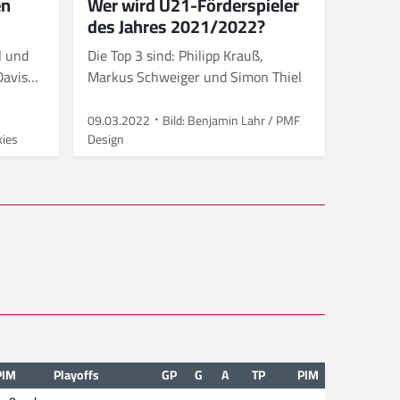
en
Wer wird U21-Förderspieler
des Jahres 2021/2022?
l und
Die Top 3 sind: Philipp Krauß,
Davis
Markus Schweiger und Simon Thiel
09.03.2022
Bild: Benjamin Lahr / PMF
kies
Design
PIM
Playoffs
GP
G
A
TP
PIM