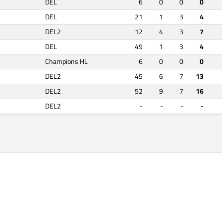
DEL
6
0
0
0
DEL
21
1
3
4
DEL2
12
4
3
7
DEL
49
1
3
4
Champions HL
6
0
0
0
DEL2
45
6
7
13
DEL2
52
9
7
16
DEL2
-
-
-
-