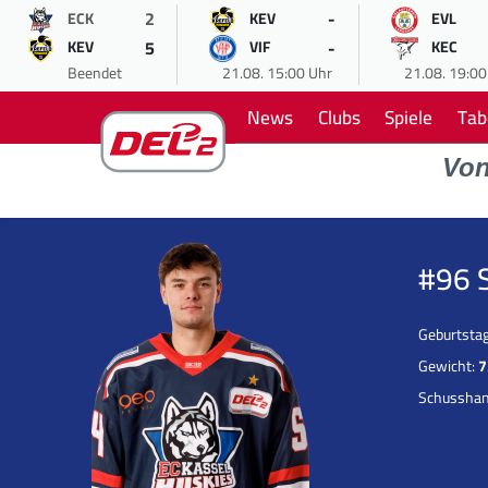
2
-
ECK
KEV
EVL
5
-
KEV
VIF
KEC
Beendet
21.08. 15:00 Uhr
21.08. 19:00
News
Clubs
Spiele
Tab
Vo
#96 
Geburtsta
Gewicht:
7
Schussha