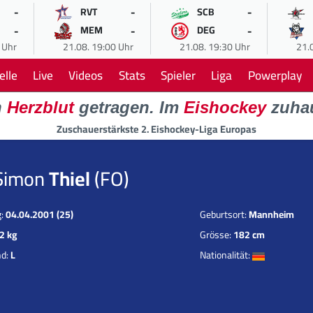
-
-
-
RVT
SCB
-
-
-
MEM
DEG
 Uhr
21.08. 19:00 Uhr
21.08. 19:30 Uhr
21.
elle
Live
Videos
Stats
Spieler
Liga
Powerplay
n
Herzblut
getragen. Im
Eishockey
zuha
Zuschauerstärkste 2. Eishockey-Liga Europas
Simon
Thiel
(FO)
g:
04.04.2001 (25)
Geburtsort:
Mannheim
2 kg
Grösse:
182 cm
nd:
L
Nationalität: