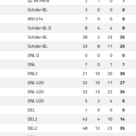
QC Int PW B
2
1
0
1
Schüler-BL
3
0
0
0
WSI U14
7
0
0
0
Schüler-BL Q
8
4
4
8
Schüler-BL
28
2
23
25
Schüler-BL
33
8
17
25
DNL Q
5
0
0
0
DNL
7
0
1
1
DNL2
21
10
20
30
DNL U20
32
10
17
27
DNL U20
32
13
22
35
DNL U20
5
2
4
6
DEL
1
0
0
0
DEL2
43
4
10
14
DEL2
48
12
23
35