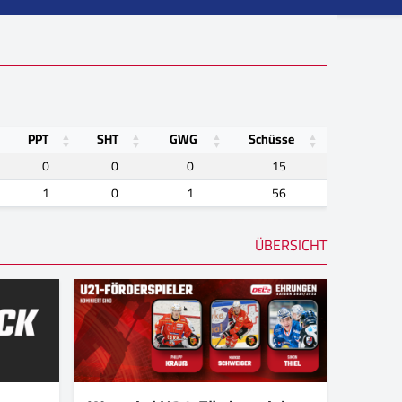
PPT
SHT
GWG
Schüsse
0
0
0
15
1
0
1
56
ÜBERSICHT