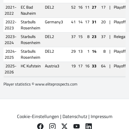
2021-
EC Bad
DEL2
52
16
11
27
17
|
Playoffs
2022
Nauheim
2022-
Starbulls
Germany3
41
14
17
31
20
|
Playoffs
2023
Rosenheim
2023-
Starbulls
DEL2
37
15
8
23
37
|
Relegati
2024
Rosenheim
2024-
Starbulls
DEL2
29
13
1
14
8
|
Playoffs
2025
Rosenheim
2025-
HC Kufstein
Austria3
19
17
16
33
64
|
Playoffs
2026
Player statistics ©
www.eliteprospects.com
Cookie-Einstellungen
|
Datenschutz
|
Impressum