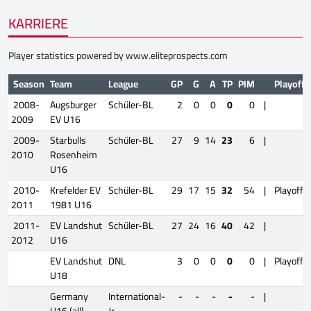
KARRIERE
Player statistics powered by
www.eliteprospects.com
Season
Team
League
GP
G
A
TP
PIM
Playoffs
2008-
Augsburger
Schüler-BL
2
0
0
0
0
|
2009
EV U16
2009-
Starbulls
Schüler-BL
27
9
14
23
6
|
2010
Rosenheim
U16
2010-
Krefelder EV
Schüler-BL
29
17
15
32
54
|
Playoffs
2011
1981 U16
2011-
EV Landshut
Schüler-BL
27
24
16
40
42
|
2012
U16
EV Landshut
DNL
3
0
0
0
0
|
Playoffs
U18
Germany
International-
-
-
-
-
-
|
U16 (all)
Jr