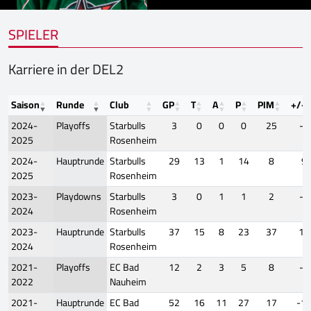
SPIELER
Karriere in der DEL2
Saison
Runde
Club
GP
T
A
P
PIM
+/-
2024-
Playoffs
Starbulls
3
0
0
0
25
-2
2025
Rosenheim
2024-
Hauptrunde
Starbulls
29
13
1
14
8
9
2025
Rosenheim
2023-
Playdowns
Starbulls
3
0
1
1
2
-2
2024
Rosenheim
2023-
Hauptrunde
Starbulls
37
15
8
23
37
10
2024
Rosenheim
2021-
Playoffs
EC Bad
12
2
3
5
8
-8
2022
Nauheim
2021-
Hauptrunde
EC Bad
52
16
11
27
17
-1