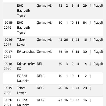
EHC
Germany3
12
2
3
5
29
|
Playoffs
Bayreuth
Tigers
2015-
EHC
Germany3
30
1
10
11
84
|
Playoffs
2016
Bayreuth
Tigers
2016-
Tölzer
Germany3
42
26
16
42
16
|
Playoffs
2017
Löwen
2017-
EV Landshut
Germany3
35
19
16
35
30
|
Playoffs
2018
2018-
Düsseldorfer
DEL
30
3
2
5
4
|
Playoffs
2019
EG
EC Bad
DEL2
10
1
0
1
2
|
Nauheim
2019-
Tölzer
DEL2
40
14
9
23
28
|
2020
Löwen
2020-
EC Bad
DEL2
47
16
16
32
16
|
2021
Nauheim