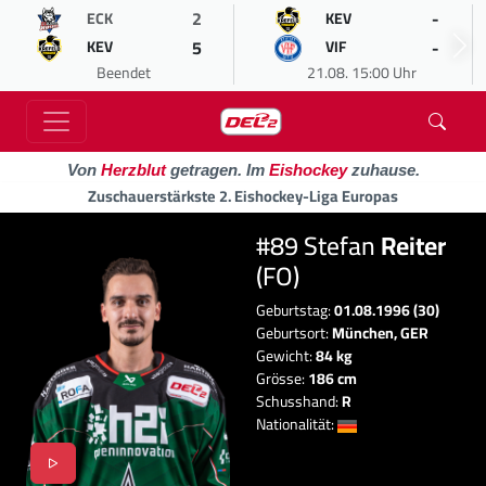
2
-
ECK
KEV
5
-
KEV
VIF
Beendet
21.08. 15:00 Uhr
Von
Herzblut
getragen. Im
Eishockey
zuhause.
Zuschauerstärkste 2. Eishockey-Liga Europas
#89 Stefan
Reiter
(FO)
Geburtstag:
01.08.1996 (30)
Geburtsort:
München, GER
Gewicht:
84 kg
Grösse:
186 cm
Schusshand:
R
Nationalität: