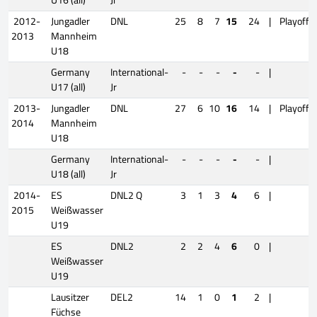
2012-
Jungadler
DNL
25
8
7
15
24
|
Playoffs
2013
Mannheim
U18
Germany
International-
-
-
-
-
-
|
U17 (all)
Jr
2013-
Jungadler
DNL
27
6
10
16
14
|
Playoffs
2014
Mannheim
U18
Germany
International-
-
-
-
-
-
|
U18 (all)
Jr
2014-
ES
DNL2 Q
3
1
3
4
6
|
2015
Weißwasser
U19
ES
DNL2
2
2
4
6
0
|
Weißwasser
U19
Lausitzer
DEL2
14
1
0
1
2
|
Füchse