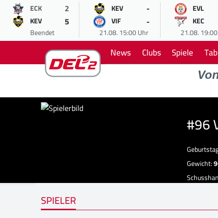
2
-
ECK
KEV
EVL
5
-
KEV
VIF
KEC
Beendet
21.08. 15:00 Uhr
21.08. 19:00
News
Clubs
Spiele
Tab
Vo
#96 
Geburtsta
Gewicht:
9
Schussha
SPIELER