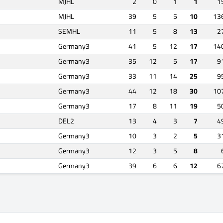
MJHL
2
0
1
1
1
MJHL
39
5
5
10
13
SEMHL
11
5
8
13
2
Germany3
41
5
12
17
14
Germany3
35
12
5
17
9
Germany3
33
11
14
25
9
Germany3
44
12
18
30
10
Germany3
17
8
11
19
5
DEL2
13
4
3
7
4
Germany3
10
3
2
5
3
Germany3
12
3
5
8
Germany3
39
6
6
12
6