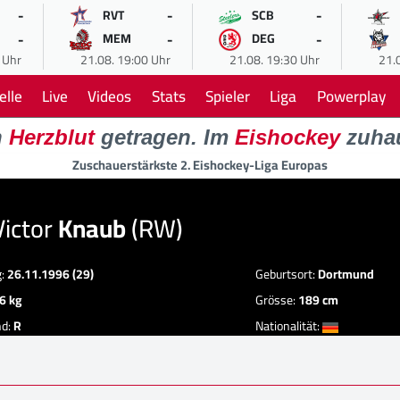
-
-
-
RVT
SCB
-
-
-
MEM
DEG
 Uhr
21.08. 19:00 Uhr
21.08. 19:30 Uhr
21.
elle
Live
Videos
Stats
Spieler
Liga
Powerplay
n
Herzblut
getragen. Im
Eishockey
zuha
Zuschauerstärkste 2. Eishockey-Liga Europas
Victor
Knaub
(RW)
g:
26.11.1996 (29)
Geburtsort:
Dortmund
6 kg
Grösse:
189 cm
nd:
R
Nationalität: