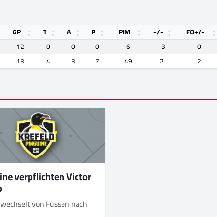
GP
T
A
P
PIM
+/-
FO+/-
12
0
0
0
6
-3
0
13
4
3
7
49
2
2
ine verpflichten Victor
b
r wechselt von Füssen nach
d