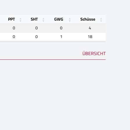
PPT
SHT
GWG
Schüsse
0
0
0
4
0
0
1
18
ÜBERSICHT