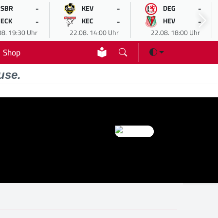
-
-
-
SBR
KEV
DEG
-
-
-
ECK
KEC
HEV
08. 19:30 Uhr
22.08. 14:00 Uhr
22.08. 18:00 Uhr
Shop
use.