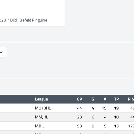
023
Bild: Krefeld Pinguine
League
GP
G
A
TP
PI
MU18HL
44
4
15
19
4
MMJHL
23
6
4
10
4
MJHL
53
8
5
13
17