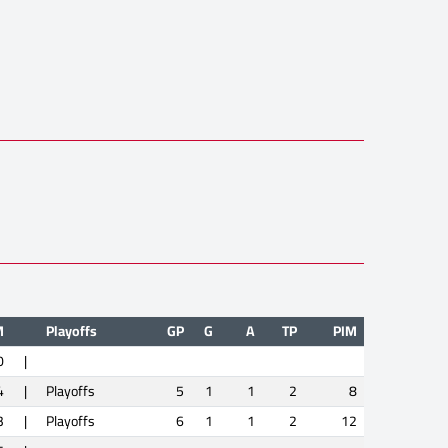
M
Playoffs
GP
G
A
TP
PIM
0
|
4
|
Playoffs
5
1
1
2
8
3
|
Playoffs
6
1
1
2
12