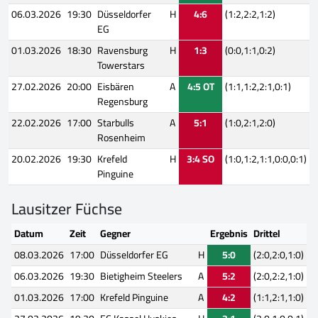
06.03.2026
19:30
Düsseldorfer
H
4:6
(1:2,2:2,1:2)
EG
01.03.2026
18:30
Ravensburg
H
1:3
(0:0,1:1,0:2)
Towerstars
27.02.2026
20:00
Eisbären
A
4:5 OT
(1:1,1:2,2:1,0:1)
Regensburg
22.02.2026
17:00
Starbulls
A
5:1
(1:0,2:1,2:0)
Rosenheim
20.02.2026
19:30
Krefeld
H
3:4 SO
(1:0,1:2,1:1,0:0,0:1)
Pinguine
Lausitzer Füchse
Datum
Zeit
Gegner
Ergebnis
Drittel
08.03.2026
17:00
Düsseldorfer EG
H
5:0
(2:0,2:0,1:0)
06.03.2026
19:30
Bietigheim Steelers
A
5:2
(2:0,2:2,1:0)
01.03.2026
17:00
Krefeld Pinguine
A
4:2
(1:1,2:1,1:0)