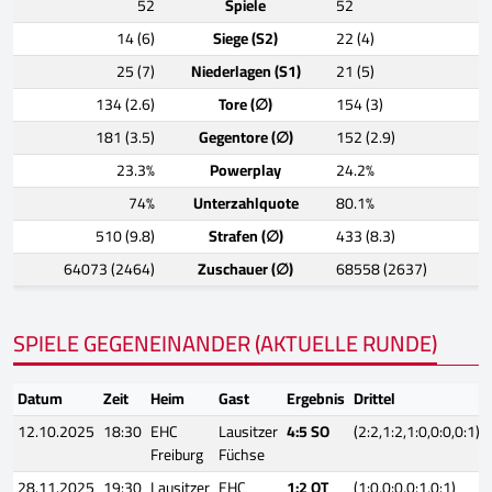
52
Spiele
52
14 (6)
Siege (S2)
22 (4)
25 (7)
Niederlagen (S1)
21 (5)
134 (2.6)
Tore (∅)
154 (3)
181 (3.5)
Gegentore (∅)
152 (2.9)
23.3%
Powerplay
24.2%
74%
Unterzahlquote
80.1%
510 (9.8)
Strafen (∅)
433 (8.3)
64073 (2464)
Zuschauer (∅)
68558 (2637)
SPIELE GEGENEINANDER (AKTUELLE RUNDE)
Datum
Zeit
Heim
Gast
Ergebnis
Drittel
12.10.2025
18:30
EHC
Lausitzer
4:5 SO
(2:2,1:2,1:0,0:0,0:1)
Freiburg
Füchse
28.11.2025
19:30
Lausitzer
EHC
1:2 OT
(1:0,0:0,0:1,0:1)