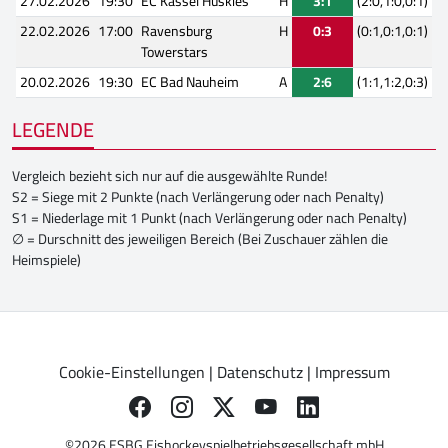
27.02.2026
19:30
EC Kassel Huskies
H
3:1
(2:0,1:0,0:1)
22.02.2026
17:00
Ravensburg
H
0:3
(0:1,0:1,0:1)
Towerstars
20.02.2026
19:30
EC Bad Nauheim
A
2:6
(1:1,1:2,0:3)
LEGENDE
Vergleich bezieht sich nur auf die ausgewählte Runde!
S2 = Siege mit 2 Punkte (nach Verlängerung oder nach Penalty)
S1 = Niederlage mit 1 Punkt (nach Verlängerung oder nach Penalty)
∅ = Durschnitt des jeweiligen Bereich (Bei Zuschauer zählen die
Heimspiele)
Cookie-Einstellungen
|
Datenschutz
|
Impressum
©2026 ESBG Eishockeyspielbetriebsgesellschaft mbH