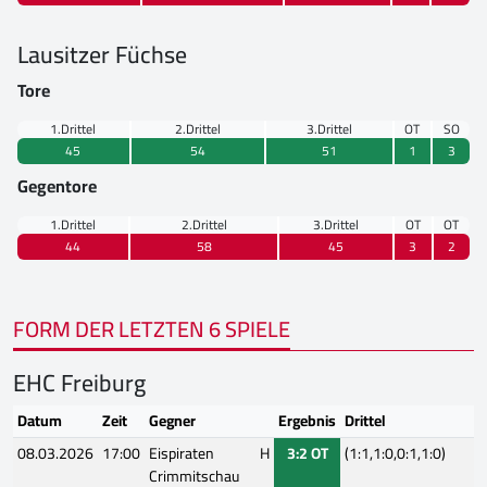
Lausitzer Füchse
Tore
1.Drittel
2.Drittel
3.Drittel
OT
SO
45
54
51
1
3
Gegentore
1.Drittel
2.Drittel
3.Drittel
OT
OT
44
58
45
3
2
FORM DER LETZTEN 6 SPIELE
EHC Freiburg
Datum
Zeit
Gegner
Ergebnis
Drittel
08.03.2026
17:00
Eispiraten
H
3:2 OT
(1:1,1:0,0:1,1:0)
Crimmitschau