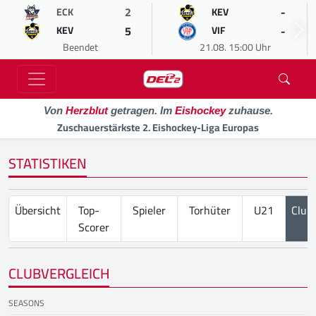
2
-
ECK
KEV
5
-
KEV
VIF
Beendet
21.08. 15:00 Uhr
Von
Herzblut
getragen. Im
Eishockey
zuhause.
Zuschauerstärkste 2. Eishockey-Liga Europas
STATISTIKEN
Übersicht
Top-
Spieler
Torhüter
U21
Club
Scorer
CLUBVERGLEICH
SEASONS