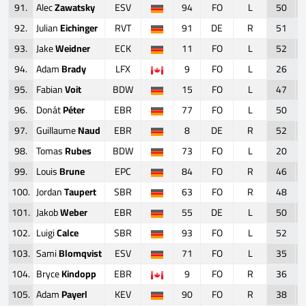
91.
Alec
Zawatsky
ESV
94
FO
L
50
92.
Julian
Eichinger
RVT
91
DE
R
51
93.
Jake
Weidner
ECK
11
FO
L
52
94.
Adam
Brady
LFX
9
FO
L
26
95.
Fabian
Voit
BDW
15
FO
L
47
96.
Donát
Péter
EBR
77
FO
L
50
97.
Guillaume
Naud
EBR
8
DE
R
52
98.
Tomas
Rubes
BDW
73
FO
L
20
99.
Louis
Brune
EPC
84
FO
R
46
100.
Jordan
Taupert
SBR
63
FO
R
48
101.
Jakob
Weber
EBR
55
DE
L
50
102.
Luigi
Calce
SBR
93
FO
L
52
103.
Sami
Blomqvist
ESV
71
FO
L
35
104.
Bryce
Kindopp
EBR
9
FO
R
36
105.
Adam
Payerl
KEV
90
FO
R
38