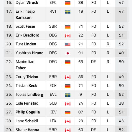
16.
Dylan
Wruck
EPC
88
FO
L
47
17.
Erik Jinesjö
RVT
19
FO
L
47
Karlsson
18.
Scott
Feser
SBR
71
FO
L
52
19.
Erik
Bradford
DEG
22
FO
L
51
20.
Ture
Linden
DEG
71
FO
R
52
21.
Yushiroh
Hirano
DEG
91
FO
R
40
22.
Maximilian
DEG
63
DE
R
50
Faber
23.
Corey
Trivino
EBR
86
FO
L
49
24.
Tristan
Keck
ECK
71
FO
L
50
25.
Tobias
Lindberg
EVL
9
FO
L
52
26.
Cole
Fonstad
SCB
24
FO
L
38
27.
Philip
Gogulla
KEV
87
FO
L
51
28.
Lane
Scheidl
LFX
23
FO
L
43
29.
Shane
Hanna
SBR
60
DE
L
52