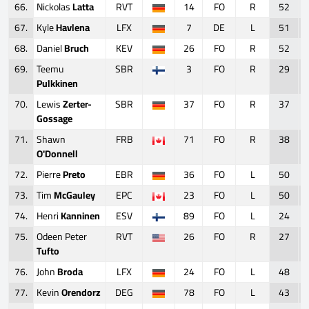
66.
Nickolas
Latta
RVT
14
FO
R
52
67.
Kyle
Havlena
LFX
7
DE
L
51
68.
Daniel
Bruch
KEV
26
FO
R
52
69.
Teemu
SBR
3
FO
R
29
Pulkkinen
70.
Lewis
Zerter-
SBR
37
FO
R
37
Gossage
71.
Shawn
FRB
71
FO
R
38
O'Donnell
72.
Pierre
Preto
EBR
36
FO
L
50
73.
Tim
McGauley
EPC
23
FO
L
50
74.
Henri
Kanninen
ESV
89
FO
L
24
75.
Odeen Peter
RVT
26
FO
R
27
Tufto
76.
John
Broda
LFX
24
FO
L
48
77.
Kevin
Orendorz
DEG
78
FO
L
43