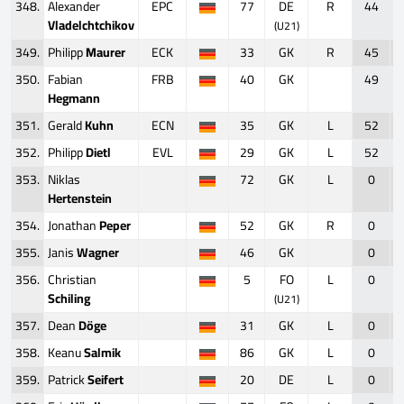
348.
Alexander
EPC
77
DE
R
44
Vladelchtchikov
(U21)
349.
Philipp
Maurer
ECK
33
GK
R
45
350.
Fabian
FRB
40
GK
49
Hegmann
351.
Gerald
Kuhn
ECN
35
GK
L
52
352.
Philipp
Dietl
EVL
29
GK
L
52
353.
Niklas
72
GK
L
0
Hertenstein
354.
Jonathan
Peper
52
GK
R
0
355.
Janis
Wagner
46
GK
0
356.
Christian
5
FO
L
0
Schiling
(U21)
357.
Dean
Döge
31
GK
L
0
358.
Keanu
Salmik
86
GK
L
0
359.
Patrick
Seifert
20
DE
L
0