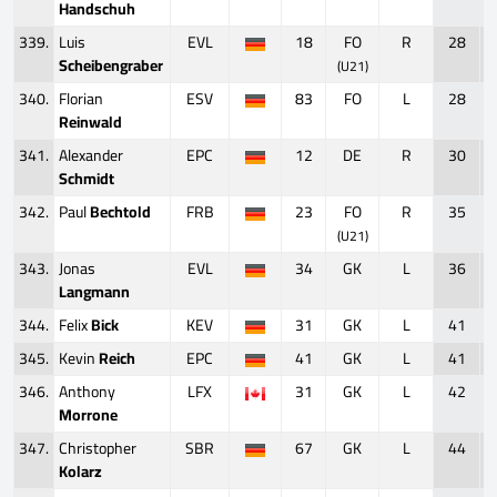
Handschuh
339.
Luis
EVL
18
FO
R
28
Scheibengraber
(U21)
340.
Florian
ESV
83
FO
L
28
Reinwald
341.
Alexander
EPC
12
DE
R
30
Schmidt
342.
Paul
Bechtold
FRB
23
FO
R
35
(U21)
343.
Jonas
EVL
34
GK
L
36
Langmann
344.
Felix
Bick
KEV
31
GK
L
41
345.
Kevin
Reich
EPC
41
GK
L
41
346.
Anthony
LFX
31
GK
L
42
Morrone
347.
Christopher
SBR
67
GK
L
44
Kolarz