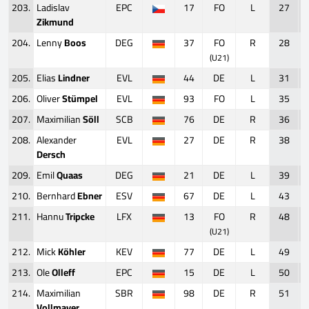
203.
Ladislav
EPC
17
FO
L
27
Zikmund
204.
Lenny
Boos
DEG
37
FO
R
28
(U21)
205.
Elias
Lindner
EVL
44
DE
L
31
206.
Oliver
Stümpel
EVL
93
FO
L
35
207.
Maximilian
Söll
SCB
76
DE
R
36
208.
Alexander
EVL
27
DE
R
38
Dersch
209.
Emil
Quaas
DEG
21
DE
L
39
210.
Bernhard
Ebner
ESV
67
DE
L
43
211.
Hannu
Tripcke
LFX
13
FO
R
48
(U21)
212.
Mick
Köhler
KEV
77
DE
L
49
213.
Ole
Olleff
EPC
15
DE
L
50
214.
Maximilian
SBR
98
DE
R
51
Vollmayer