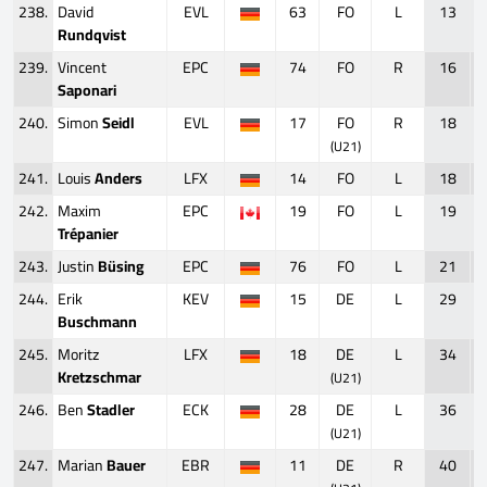
238.
David
EVL
63
FO
L
13
Rundqvist
239.
Vincent
EPC
74
FO
R
16
Saponari
240.
Simon
Seidl
EVL
17
FO
R
18
(U21)
241.
Louis
Anders
LFX
14
FO
L
18
242.
Maxim
EPC
19
FO
L
19
Trépanier
243.
Justin
Büsing
EPC
76
FO
L
21
244.
Erik
KEV
15
DE
L
29
Buschmann
245.
Moritz
LFX
18
DE
L
34
Kretzschmar
(U21)
246.
Ben
Stadler
ECK
28
DE
L
36
(U21)
247.
Marian
Bauer
EBR
11
DE
R
40