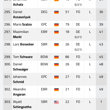
Achatz
(U21)
295.
Daniel
DEG
51
FO
L
36
Assavolyuk
296.
Mario
Scalzo
EPC
79
DE
L
39
297.
Maximilian
EBR
18
DE
L
41
Merkl
(U21)
298.
Lars
Bosecker
SBR
26
DE
L
43
(U21)
299.
Tom
Schwarz
BDW
86
FO
L
45
300.
Daniel
BDW
26
DE
L
48
Schwaiger
301.
Johannes
EPC
27
FO
L
49
Schmid
302.
Aleandro
EBR
21
FO
L
49
Angaran
303.
Wyatt
SBR
22
FO
L
1
Schingoethe