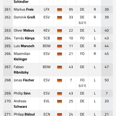
Schindler
261.
Markus
Freis
LFX
95
DE
R
39
262.
Dominik
Groß
ESV
33
DE
R
39
(U21)
263.
Oliver
Mebus
KEV
22
DE
L
40
264.
Tamás
Kánya
SCB
10
FO
L
43
265.
Luis
Marusch
BDW
11
DE
R
44
266.
Maximilian
ESV
21
FO
R
45
Kislinger
267.
Fabian
BDW
43
DE
L
47
Ribnitzky
268.
Jonas
Fischer
ESV
7
FO
L
50
(U21)
269.
Phillip
Sinn
ESV
43
DE
L
7
270.
Andreas
EVL
25
DE
L
20
Schwarz
271.
Philipp
Bidoul
ECN
24
DE
L
21