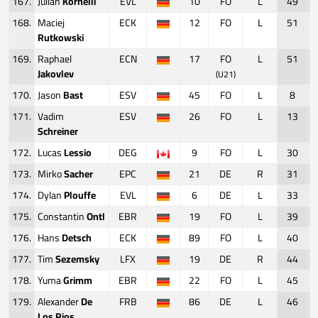
167.
Julian
Kornelli
EVL
10
FO
L
49
168.
Maciej
ECK
12
FO
L
51
Rutkowski
169.
Raphael
ECN
17
FO
L
51
Jakovlev
(U21)
170.
Jason
Bast
ESV
45
FO
L
8
171.
Vadim
ESV
26
FO
L
13
Schreiner
172.
Lucas
Lessio
DEG
9
FO
L
30
173.
Mirko
Sacher
EPC
21
DE
R
31
174.
Dylan
Plouffe
EVL
6
DE
L
33
175.
Constantin
Ontl
EBR
19
FO
L
39
176.
Hans
Detsch
ECK
89
FO
L
40
177.
Tim
Sezemsky
LFX
19
DE
R
44
178.
Yuma
Grimm
EBR
22
FO
L
45
179.
Alexander
De
FRB
86
DE
L
46
Los Rios