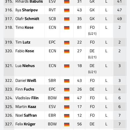
315.
Rihards
Babulis
ESV
31
GK
L
41
316.
Ilya
Sharipov
RVT
43
GK
L
47
317.
Olafr
Schmidt
SCB
35
GK
L
49
318.
Timo
Kose
ECN
81
FO
L
2
(U21)
319.
Tim
Lutz
EPC
22
FO
L
2
320.
Fabio
Kose
ECN
27
DE
L
2
(U21)
321.
Lua
Niehus
ECN
18
DE
L
3
(U21)
322.
Daniel
Weiß
SBR
43
FO
L
3
323.
Finn
Fuchs
EPC
26
DE
L
4
324.
Vladislav
Filin
BDW
47
FO
L
6
325.
Martin
Kaaz
ESV
17
FO
L
6
326.
Noel
Saffran
EBR
12
FO
L
7
327.
Felix
Krüger
BDW
56
DE
L
7