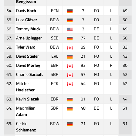
Bengtsson
54.
Davis
Koch
ECN
7
FO
L
49
55.
Luca
Gläser
BDW
7
FO
L
50
56.
Tommy
Muck
BDW
3
DE
L
49
57.
Arne
Uplegger
SCB
77
DE
L
50
58.
Tyler
Ward
BDW
89
FO
L
33
59.
David
Stieler
EVL
21
FO
L
43
60.
David
Morley
EBR
93
FO
R
30
61.
Charlie
Sarault
SBR
57
FO
L
42
62.
Mitchell
ECK
44
FO
L
42
Hoelscher
63.
Kevin
Slezak
EBR
81
FO
L
44
64.
Maximilian
SBR
48
DE
L
51
Adam
65.
Cedric
BDW
71
FO
L
51
Schiemenz