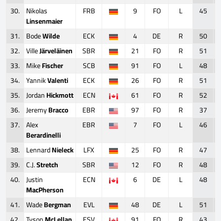
30.
Nikolas
FRB
9
FO
L
45
Linsenmaier
31.
Bode
Wilde
ECK
4
DE
R
50
32.
Ville
Järveläinen
SBR
21
FO
R
51
33.
Mike
Fischer
SCB
91
FO
L
48
34.
Yannik
Valenti
ECK
26
FO
R
51
35.
Jordan
Hickmott
ECN
61
FO
R
52
36.
Jeremy
Bracco
EBR
97
FO
R
37
37.
Alex
EBR
7
FO
L
46
Berardinelli
38.
Lennard
Nieleck
LFX
25
FO
R
47
39.
C.J.
Stretch
SBR
12
FO
R
48
40.
Justin
ECN
6
DE
L
48
MacPherson
41.
Wade
Bergman
EVL
48
DE
L
51
42.
Tyson
McLellan
ESV
91
FO
R
43