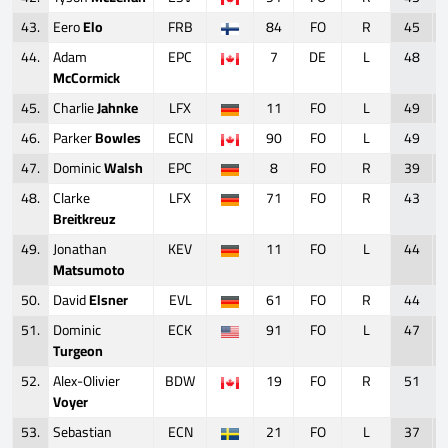
43.
Eero
Elo
FRB
84
FO
R
45
44.
Adam
EPC
7
DE
L
48
McCormick
45.
Charlie
Jahnke
LFX
11
FO
L
49
46.
Parker
Bowles
ECN
90
FO
L
49
47.
Dominic
Walsh
EPC
8
FO
R
39
48.
Clarke
LFX
71
FO
R
43
Breitkreuz
49.
Jonathan
KEV
11
FO
L
44
Matsumoto
50.
David
Elsner
EVL
61
FO
R
44
51.
Dominic
ECK
91
FO
L
47
Turgeon
52.
Alex-Olivier
BDW
19
FO
R
51
Voyer
53.
Sebastian
ECN
21
FO
L
37