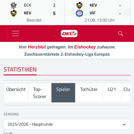
2
-
ECK
KEV
5
-
KEV
VIF
Beendet
21.08. 15:00 Uhr
Von
Herzblut
getragen. Im
Eishockey
zuhause.
Zuschauerstärkste 2. Eishockey-Liga Europas
STATISTIKEN
Übersicht
Top-
Spieler
Torhüter
U21
Club
Scorer
SEASONS
CLUB