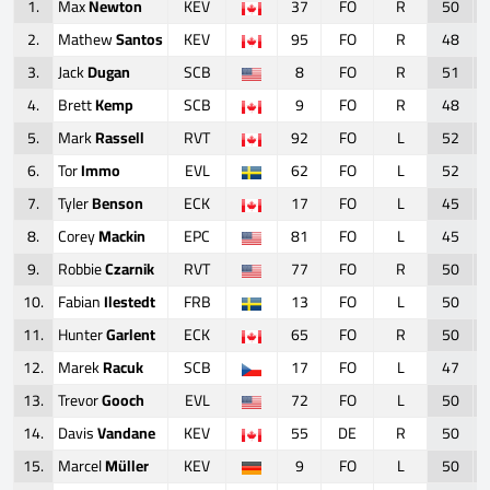
1.
Max
Newton
KEV
37
FO
R
50
2.
Mathew
Santos
KEV
95
FO
R
48
3.
Jack
Dugan
SCB
8
FO
R
51
4.
Brett
Kemp
SCB
9
FO
R
48
5.
Mark
Rassell
RVT
92
FO
L
52
6.
Tor
Immo
EVL
62
FO
L
52
7.
Tyler
Benson
ECK
17
FO
L
45
8.
Corey
Mackin
EPC
81
FO
L
45
9.
Robbie
Czarnik
RVT
77
FO
R
50
10.
Fabian
Ilestedt
FRB
13
FO
L
50
11.
Hunter
Garlent
ECK
65
FO
R
50
12.
Marek
Racuk
SCB
17
FO
L
47
13.
Trevor
Gooch
EVL
72
FO
L
50
14.
Davis
Vandane
KEV
55
DE
R
50
15.
Marcel
Müller
KEV
9
FO
L
50