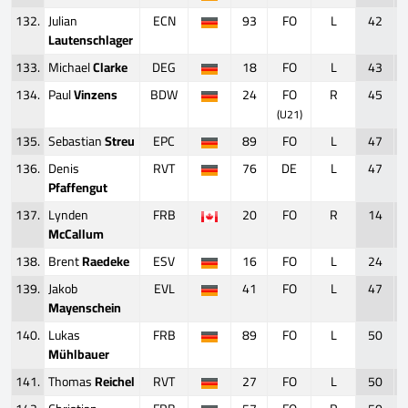
132.
Julian
ECN
93
FO
L
42
Lautenschlager
133.
Michael
Clarke
DEG
18
FO
L
43
134.
Paul
Vinzens
BDW
24
FO
R
45
(U21)
135.
Sebastian
Streu
EPC
89
FO
L
47
136.
Denis
RVT
76
DE
L
47
Pfaffengut
137.
Lynden
FRB
20
FO
R
14
McCallum
138.
Brent
Raedeke
ESV
16
FO
L
24
139.
Jakob
EVL
41
FO
L
47
Mayenschein
140.
Lukas
FRB
89
FO
L
50
Mühlbauer
141.
Thomas
Reichel
RVT
27
FO
L
50