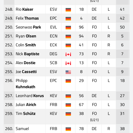
(U21)
248.
Rio
Kaiser
ESV
18
DE
L
41
249.
Felix
Thomas
EPC
4
DE
L
42
250.
Seonwoo
Park
EVL
96
FO
L
50
251.
Ryan
Olsen
ECN
94
FO
R
5
252.
Colin
Smith
ECK
41
FO
R
6
253.
Nick
Baptiste
DEG
73
FO
R
7
254.
Alex
Dostie
SCB
13
FO
L
7
255.
Joe
Cassetti
ESV
8
FO
L
9
256.
Philipp
EPC
29
FO
L
18
Kuhnekath
257.
Leonhard
Korus
KEV
56
DE
L
27
258.
Julian
Airich
FRB
67
FO
L
30
259.
Tim
Schütz
KEV
38
FO
L
31
(U21)
260.
Samuel
FRB
78
DE
R
38