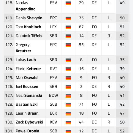
118.
Nicolas
ESV
29
DE
L
49
Appendino
119.
Denis
Shevyrin
EPC
75
DE
L
50
120.
Tom
Knobloch
LFX
67
FO
L
51
121.
Dominik
Tiffels
SBR
14
DE
R
52
122.
Gregory
EPC
55
DE
L
52
Kreutzer
123.
Lukas
Laub
SBR
8
FO
L
35
124.
Florin
Ketterer
RVT
16
DE
L
39
125.
Max
Oswald
ESV
9
FO
R
40
126.
Joel
Keussen
SBR
2
DE
R
40
127.
Neal
Samanski
BDW
8
FO
L
41
128.
Bastian
Eckl
SCB
71
FO
L
42
129.
Laurin
Braun
ECK
18
FO
L
47
130.
Zack
Dybowski
KEV
44
DE
R
50
131.
Pawel
Dronia
SCB
12
DE
L
52