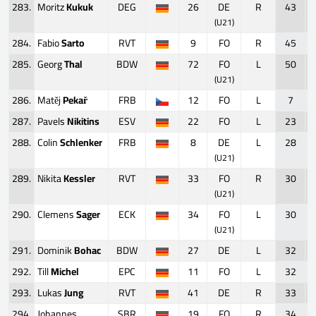
283.
Moritz
Kukuk
DEG
26
DE
R
43
(U21)
284.
Fabio
Sarto
RVT
9
FO
R
45
285.
Georg
Thal
BDW
72
FO
L
50
(U21)
286.
Matěj
Pekař
FRB
12
FO
L
7
287.
Pavels
Nikitins
ESV
22
FO
L
23
288.
Colin
Schlenker
FRB
8
DE
L
28
(U21)
289.
Nikita
Kessler
RVT
33
FO
R
30
(U21)
290.
Clemens
Sager
ECK
34
FO
L
30
(U21)
291.
Dominik
Bohac
BDW
27
DE
L
32
292.
Till
Michel
EPC
11
FO
L
32
293.
Lukas
Jung
RVT
41
DE
R
33
294.
Johannes
SBR
19
FO
R
34