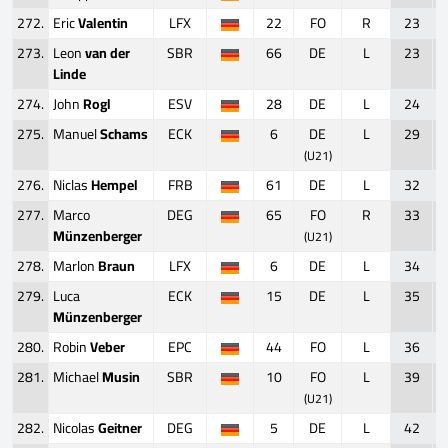
272.
Eric
Valentin
LFX
22
FO
R
23
273.
Leon
van der
SBR
66
DE
L
23
Linde
274.
John
Rogl
ESV
28
DE
L
24
275.
Manuel
Schams
ECK
6
DE
L
29
(U21)
276.
Niclas
Hempel
FRB
61
DE
L
32
277.
Marco
DEG
65
FO
R
33
Münzenberger
(U21)
278.
Marlon
Braun
LFX
6
DE
L
34
279.
Luca
ECK
15
DE
L
35
Münzenberger
280.
Robin
Veber
EPC
44
FO
L
36
281.
Michael
Musin
SBR
10
FO
L
39
(U21)
282.
Nicolas
Geitner
DEG
5
DE
L
42