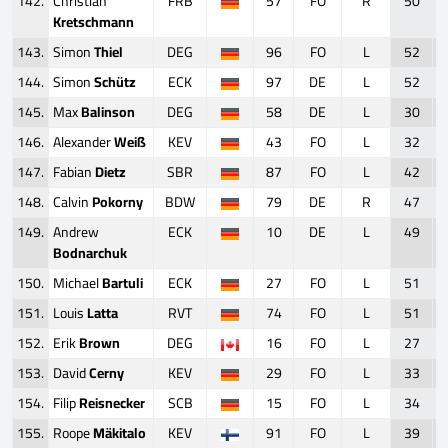
142.
Christian
FRB
57
FO
R
50
Kretschmann
143.
Simon
Thiel
DEG
96
FO
L
52
144.
Simon
Schütz
ECK
97
DE
L
52
145.
Max
Balinson
DEG
58
DE
L
30
146.
Alexander
Weiß
KEV
43
FO
L
32
147.
Fabian
Dietz
SBR
87
FO
L
42
148.
Calvin
Pokorny
BDW
79
DE
R
47
149.
Andrew
ECK
10
DE
L
49
Bodnarchuk
150.
Michael
Bartuli
ECK
27
FO
L
51
151.
Louis
Latta
RVT
74
FO
L
51
152.
Erik
Brown
DEG
16
FO
L
27
153.
David
Cerny
KEV
29
FO
L
33
154.
Filip
Reisnecker
SCB
15
FO
L
34
155.
Roope
Mäkitalo
KEV
91
FO
L
39