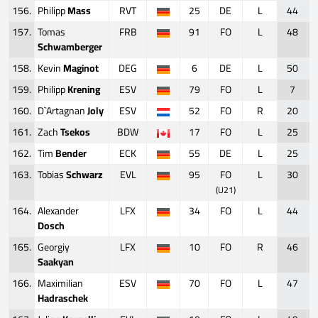
156.
Philipp
Mass
RVT
25
DE
L
44
157.
Tomas
FRB
91
FO
L
48
Schwamberger
158.
Kevin
Maginot
DEG
6
DE
L
50
159.
Philipp
Krening
ESV
79
FO
L
7
160.
D`Artagnan
Joly
ESV
52
FO
R
20
161.
Zach
Tsekos
BDW
17
FO
L
25
162.
Tim
Bender
ECK
55
DE
L
25
163.
Tobias
Schwarz
EVL
95
FO
L
30
(U21)
164.
Alexander
LFX
34
FO
L
44
Dosch
165.
Georgiy
LFX
10
FO
R
46
Saakyan
166.
Maximilian
ESV
70
FO
L
47
Hadraschek