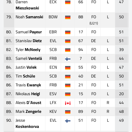
78.
Darren
ECK
66
FO
L
47
Mieszkowski
79.
Noah
Samanski
BDW
88
FO
L
50
(U21)
80.
Samuel
Payeur
EBR
17
FO
51
81.
Stanislav
Dietz
EVL
67
DE
L
51
82.
Tyler
McNeely
SCB
94
FO
L
39
83.
Sameli
Ventelä
FRB
7
DE
L
44
84.
Justin
Volek
ECN
55
FO
L
47
85.
Tim
Schüle
SCB
40
DE
L
50
86.
Travis
Ewanyk
FRB
21
FO
L
51
87.
Nikolaus
Heigl
ESV
15
FO
L
20
88.
Alexis
D`Aoust
LFX
17
FO
R
44
89.
Mark
Zengerle
KEV
89
FO
R
48
90.
Jesse
EVL
51
FO
L
49
Koskenkorva