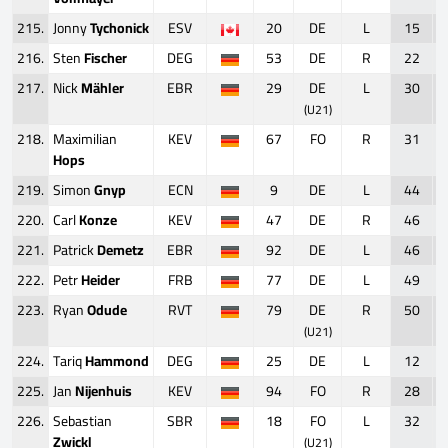
215.
Jonny
Tychonick
ESV
20
DE
L
15
216.
Sten
Fischer
DEG
53
DE
R
22
217.
Nick
Mähler
EBR
29
DE
L
30
(U21)
218.
Maximilian
KEV
67
FO
R
31
Hops
219.
Simon
Gnyp
ECN
9
DE
L
44
220.
Carl
Konze
KEV
47
DE
R
46
221.
Patrick
Demetz
EBR
92
DE
L
46
222.
Petr
Heider
FRB
77
DE
L
49
223.
Ryan
Odude
RVT
79
DE
R
50
(U21)
224.
Tariq
Hammond
DEG
25
DE
L
12
225.
Jan
Nijenhuis
KEV
94
FO
R
28
226.
Sebastian
SBR
18
FO
L
32
Zwickl
(U21)