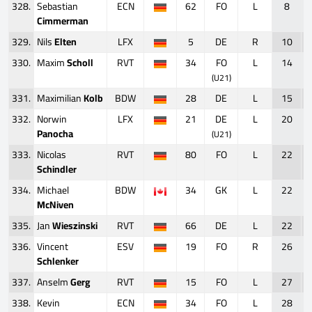
328.
Sebastian
ECN
62
FO
L
8
Cimmerman
329.
Nils
Elten
LFX
5
DE
R
10
330.
Maxim
Scholl
RVT
34
FO
L
14
(U21)
331.
Maximilian
Kolb
BDW
28
DE
L
15
332.
Norwin
LFX
21
DE
L
20
Panocha
(U21)
333.
Nicolas
RVT
80
FO
L
22
Schindler
334.
Michael
BDW
34
GK
L
22
McNiven
335.
Jan
Wieszinski
RVT
66
DE
L
22
336.
Vincent
ESV
19
FO
R
26
Schlenker
337.
Anselm
Gerg
RVT
15
FO
L
27
338.
Kevin
ECN
34
FO
L
28