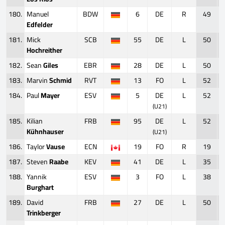
180.
Manuel
BDW
6
DE
R
49
Edfelder
181.
Mick
SCB
55
DE
L
50
Hochreither
182.
Sean
Giles
EBR
28
DE
L
50
183.
Marvin
Schmid
RVT
13
FO
L
52
184.
Paul
Mayer
ESV
5
DE
L
52
(U21)
185.
Kilian
FRB
95
DE
L
52
Kühnhauser
(U21)
186.
Taylor
Vause
ECN
19
FO
R
19
187.
Steven
Raabe
KEV
41
DE
L
35
188.
Yannik
ESV
3
FO
L
38
Burghart
189.
David
FRB
27
DE
L
50
Trinkberger