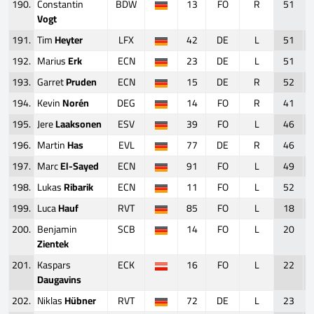
190.
Constantin
BDW
13
FO
R
51
Vogt
191.
Tim
Heyter
LFX
42
DE
L
51
192.
Marius
Erk
ECN
23
DE
L
51
193.
Garret
Pruden
ECN
15
DE
R
52
194.
Kevin
Norén
DEG
14
FO
R
41
195.
Jere
Laaksonen
ESV
39
FO
L
46
196.
Martin
Has
EVL
77
DE
R
46
197.
Marc
El-Sayed
ECN
91
FO
L
49
198.
Lukas
Ribarik
ECN
11
FO
L
52
199.
Luca
Hauf
RVT
85
FO
L
18
200.
Benjamin
SCB
14
FO
L
20
Zientek
201.
Kaspars
ECK
16
FO
L
22
Daugavins
202.
Niklas
Hübner
RVT
72
DE
L
23