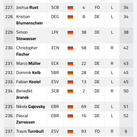
227.
Joshua
Rust
SCB
4
FO
L
34
228.
Kristian
DEG
8
DE
L
34
Blumenschein
229.
Simon
LFX
38
DE
L
38
Stowasser
230.
Christopher
ECN
58
DE
R
42
Fischer
231.
Marco
Müller
ECK
22
DE
R
43
232.
Dominik
Kolb
SBR
28
DE
L
45
233.
Fabian
Koziol
ESV
13
DE
L
45
234.
Benedikt
SCB
2
DE
R
50
Jiranek
235.
Nikola
Gajovsky
EBR
69
DE
L
51
236.
Pascal
EBR
16
DE
L
52
Zerressen
237.
Travis
Turnbull
ESV
93
FO
R
6