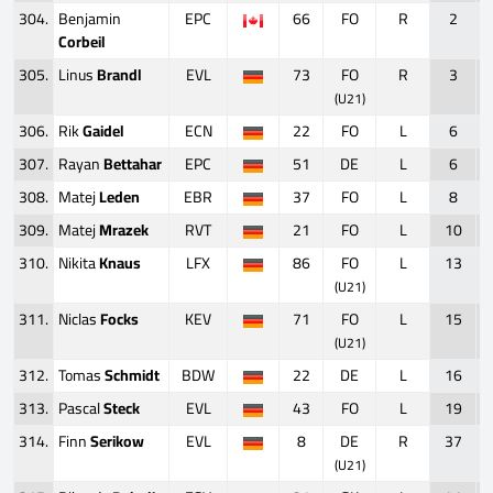
304.
Benjamin
EPC
66
FO
R
2
Corbeil
305.
Linus
Brandl
EVL
73
FO
R
3
(U21)
306.
Rik
Gaidel
ECN
22
FO
L
6
307.
Rayan
Bettahar
EPC
51
DE
L
6
308.
Matej
Leden
EBR
37
FO
L
8
309.
Matej
Mrazek
RVT
21
FO
L
10
310.
Nikita
Knaus
LFX
86
FO
L
13
(U21)
311.
Niclas
Focks
KEV
71
FO
L
15
(U21)
312.
Tomas
Schmidt
BDW
22
DE
L
16
313.
Pascal
Steck
EVL
43
FO
L
19
314.
Finn
Serikow
EVL
8
DE
R
37
(U21)