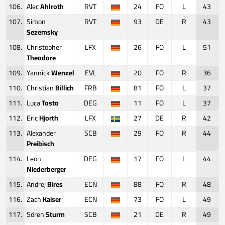
106.
Alec
Ahlroth
RVT
24
FO
L
43
107.
Simon
RVT
93
DE
R
43
Sezemsky
108.
Christopher
LFX
26
FO
L
51
Theodore
109.
Yannick
Wenzel
EVL
20
FO
R
36
110.
Christian
Billich
FRB
81
FO
L
37
111.
Luca
Tosto
DEG
11
FO
L
37
112.
Eric
Hjorth
LFX
27
DE
R
42
113.
Alexander
SCB
29
FO
R
44
Preibisch
114.
Leon
DEG
17
FO
L
44
Niederberger
115.
Andrej
Bires
ECN
88
FO
R
48
116.
Zach
Kaiser
ECN
73
FO
L
49
117.
Sören
Sturm
SCB
21
DE
R
49