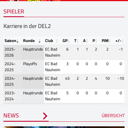
SPIELER
Karriere in der DEL2
Saison
Runde
Club
GP
T
A
P
PIM
+/-
2025-
Hauptrunde
EC Bad
6
1
1
2
2
-1
2026
Nauheim
2024-
Playoffs
EC Bad
3
0
0
0
0
0
2025
Nauheim
2024-
Hauptrunde
EC Bad
45
2
2
4
10
-10
2025
Nauheim
2023-
Hauptrunde
EC Bad
5
0
0
0
0
0
2024
Nauheim
NEWS
ÜBERSICHT