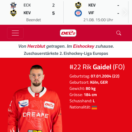
2
-
ECK
KEV
5
-
KEV
VIF
Beendet
21.08. 15:00 Uhr
Von
Herzblut
getragen. Im
Eishockey
zuhause.
Zuschauerstärkste 2. Eishockey-Liga Europas
#22 Rik
Gaidel
(FO)
Geburtstag:
07.01.2004 (22)
Geburtsort:
Köln, GER
Gewicht:
80 kg
Grösse:
184 cm
Schusshand:
L
Nationalität: