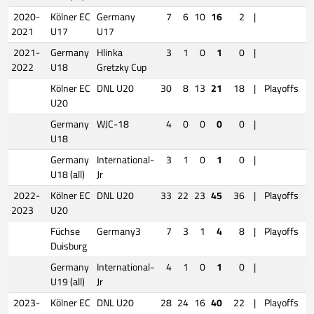
2020-
Kölner EC
Germany
7
6
10
16
2
|
2021
U17
U17
2021-
Germany
Hlinka
3
1
0
1
0
|
2022
U18
Gretzky Cup
Kölner EC
DNL U20
30
8
13
21
18
|
Playoffs
U20
Germany
WJC-18
4
0
0
0
0
|
U18
Germany
International-
3
1
0
1
0
|
U18 (all)
Jr
2022-
Kölner EC
DNL U20
33
22
23
45
36
|
Playoffs
2023
U20
Füchse
Germany3
7
3
1
4
8
|
Playoffs
Duisburg
Germany
International-
4
1
0
1
0
|
U19 (all)
Jr
2023-
Kölner EC
DNL U20
28
24
16
40
22
|
Playoffs