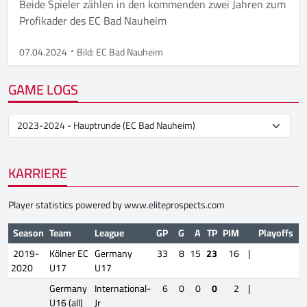
Beide Spieler zählen in den kommenden zwei Jahren zum
Profikader des EC Bad Nauheim
07.04.2024
Bild: EC Bad Nauheim
GAME LOGS
KARRIERE
Player statistics powered by
www.eliteprospects.com
Season
Team
League
GP
G
A
TP
PIM
Playoffs
G
2019-
Kölner EC
Germany
33
8
15
23
16
|
2020
U17
U17
Germany
International-
6
0
0
0
2
|
U16 (all)
Jr