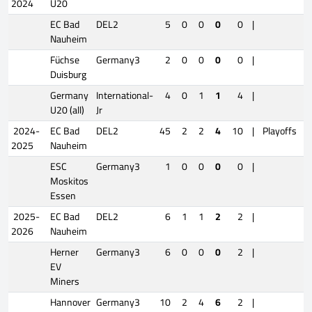
2024
U20
EC Bad
DEL2
5
0
0
0
0
|
Nauheim
Füchse
Germany3
2
0
0
0
0
|
Duisburg
Germany
International-
4
0
1
1
4
|
U20 (all)
Jr
2024-
EC Bad
DEL2
45
2
2
4
10
|
Playoffs
2025
Nauheim
ESC
Germany3
1
0
0
0
0
|
Moskitos
Essen
2025-
EC Bad
DEL2
6
1
1
2
2
|
2026
Nauheim
Herner
Germany3
6
0
0
0
2
|
EV
Miners
Hannover
Germany3
10
2
4
6
2
|