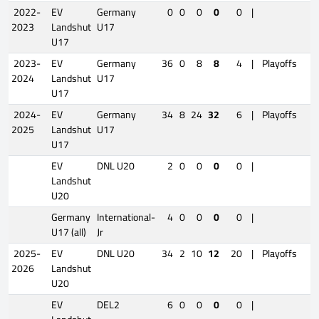
2022-
EV
Germany
0
0
0
0
0
|
2023
Landshut
U17
U17
2023-
EV
Germany
36
0
8
8
4
|
Playoffs
2
2024
Landshut
U17
U17
2024-
EV
Germany
34
8
24
32
6
|
Playoffs
3
2025
Landshut
U17
U17
EV
DNL U20
2
0
0
0
0
|
Landshut
U20
Germany
International-
4
0
0
0
0
|
U17 (all)
Jr
2025-
EV
DNL U20
34
2
10
12
20
|
Playoffs
5
2026
Landshut
U20
EV
DEL2
6
0
0
0
0
|