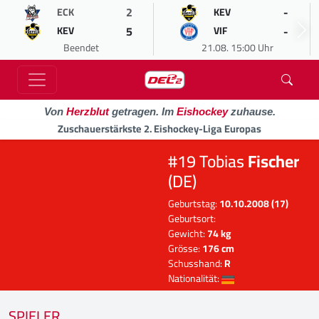
2
-
ECK
KEV
5
-
KEV
VIF
Beendet
21.08. 15:00 Uhr
Von
Herzblut
getragen. Im
Eishockey
zuhause.
Zuschauerstärkste 2. Eishockey-Liga Europas
#19 Tobias
Fischer
(DE)
Geburtstag:
10.10.2008 (17)
Geburtsort:
Gewicht:
74 kg
Grösse:
176 cm
Schusshand:
R
Nationalität:
SPIELER