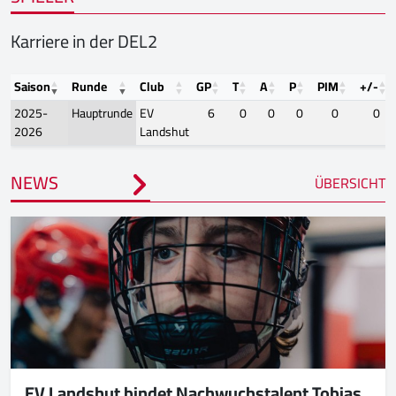
Karriere in der DEL2
Saison
Runde
Club
GP
T
A
P
PIM
+/-
2025-
Hauptrunde
EV
6
0
0
0
0
0
2026
Landshut
NEWS
ÜBERSICHT
EV Landshut bindet Nachwuchstalent Tobias