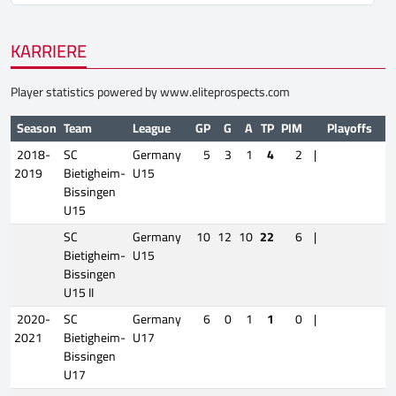
KARRIERE
Player statistics powered by
www.eliteprospects.com
Season
Team
League
GP
G
A
TP
PIM
Playoffs
2018-
SC
Germany
5
3
1
4
2
|
2019
Bietigheim-
U15
Bissingen
U15
SC
Germany
10
12
10
22
6
|
Bietigheim-
U15
Bissingen
U15 II
2020-
SC
Germany
6
0
1
1
0
|
2021
Bietigheim-
U17
Bissingen
U17