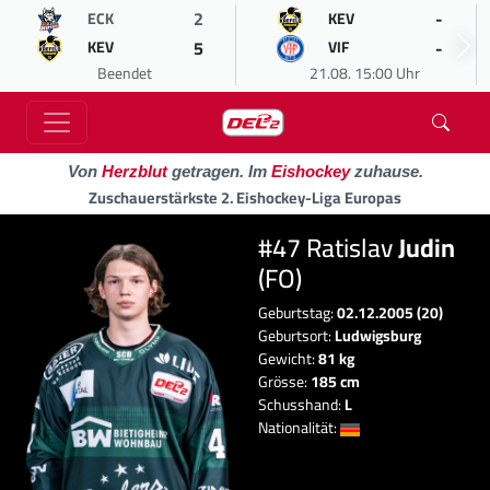
2
-
ECK
KEV
5
-
KEV
VIF
Beendet
21.08. 15:00 Uhr
Von
Herzblut
getragen. Im
Eishockey
zuhause.
Zuschauerstärkste 2. Eishockey-Liga Europas
#47 Ratislav
Judin
(FO)
Geburtstag:
02.12.2005 (20)
Geburtsort:
Ludwigsburg
Gewicht:
81 kg
Grösse:
185 cm
Schusshand:
L
Nationalität: