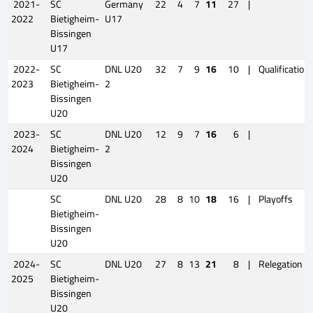
2021-
SC
Germany
22
4
7
11
27
|
2022
Bietigheim-
U17
Bissingen
U17
2022-
SC
DNL U20
32
7
9
16
10
|
Qualification
2023
Bietigheim-
2
Bissingen
U20
2023-
SC
DNL U20
12
9
7
16
6
|
2024
Bietigheim-
2
Bissingen
U20
SC
DNL U20
28
8
10
18
16
|
Playoffs
Bietigheim-
Bissingen
U20
2024-
SC
DNL U20
27
8
13
21
8
|
Relegation
2025
Bietigheim-
Bissingen
U20