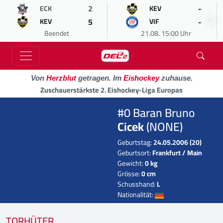
2
-
ECK
KEV
5
-
KEV
VIF
Beendet
21.08. 15:00 Uhr
Von
Herzblut
getragen. Im
Eishockey
zuhause.
Zuschauerstärkste 2. Eishockey-Liga Europas
#0 Baran Bruno
Cicek
(NONE)
Geburtstag:
24.05.2006 (20)
Geburtsort:
Frankfurt / Main
Gewicht:
0 kg
Grösse:
0 cm
Schusshand:
L
Nationalität:
TORHÜTER