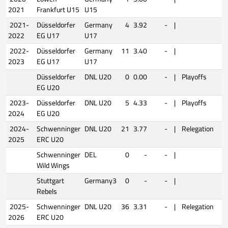
2021
Frankfurt U15
U15
2021-
Düsseldorfer
Germany
4
3.92
-
|
2022
EG U17
U17
2022-
Düsseldorfer
Germany
11
3.40
-
|
2023
EG U17
U17
Düsseldorfer
DNL U20
0
0.00
-
|
Playoffs
0
EG U20
2023-
Düsseldorfer
DNL U20
5
4.33
-
|
Playoffs
0
2024
EG U20
2024-
Schwenninger
DNL U20
21
3.77
-
|
Relegation
2
2025
ERC U20
Schwenninger
DEL
0
-
-
|
Wild Wings
Stuttgart
Germany3
0
-
-
|
Rebels
2025-
Schwenninger
DNL U20
36
3.31
-
|
Relegation
7
2026
ERC U20