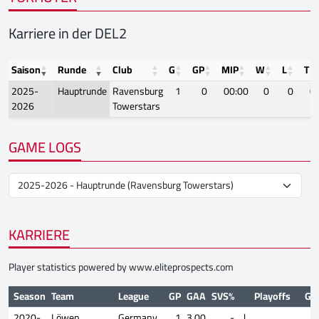
Karriere in der DEL2
Saison
Runde
Club
G
GP
MIP
W
L
T
2025-
Hauptrunde
Ravensburg
1
0
00:00
0
0
0
2026
Towerstars
GAME LOGS
KARRIERE
Player statistics powered by
www.eliteprospects.com
Season
Team
League
GP
GAA
SVS%
Playoffs
GP
2020-
Löwen
Germany
1
3.00
-
|