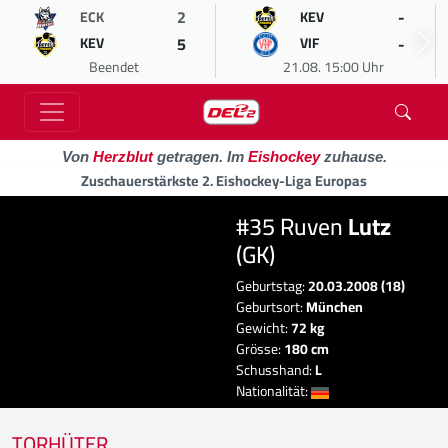
2
-
ECK
KEV
5
-
KEV
VIF
Beendet
21.08. 15:00 Uhr
Von
Herzblut
getragen. Im
Eishockey
zuhause.
Zuschauerstärkste 2. Eishockey-Liga Europas
#35 Ruven
Lutz
(GK)
Geburtstag:
20.03.2008 (18)
Geburtsort:
München
Gewicht:
72 kg
Grösse:
180 cm
Schusshand:
L
Nationalität:
TORHÜTER