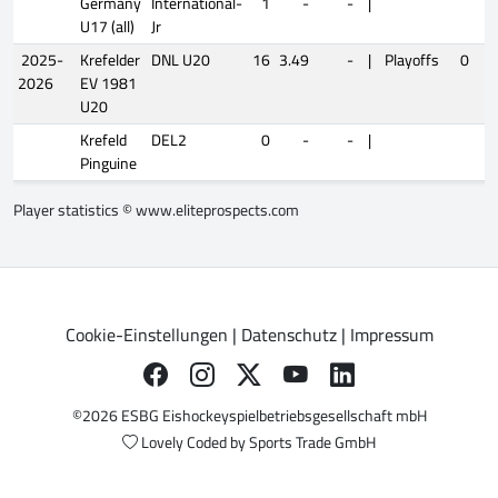
Germany
International-
1
-
-
|
U17 (all)
Jr
2025-
Krefelder
DNL U20
16
3.49
-
|
Playoffs
0
2026
EV 1981
U20
Krefeld
DEL2
0
-
-
|
Pinguine
Player statistics ©
www.eliteprospects.com
Cookie-Einstellungen
|
Datenschutz
|
Impressum
©2026 ESBG Eishockeyspielbetriebsgesellschaft mbH
Lovely Coded by
Sports Trade GmbH