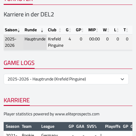
Karriere in der DEL2
Saison
Runde
Club
G
GP
MIP
W
L
T
S
2025-
Hauptrunde
Krefeld
4
0
00:00
0
0
0
2026
Pinguine
GAME LOGS
KARRIERE
Player statistics powered by
www.eliteprospects.com
Season
Team
League
GP
GAA
SVS%
Playoffs
GP
GA
2021-
Rookie
Germany
-
-
-
|