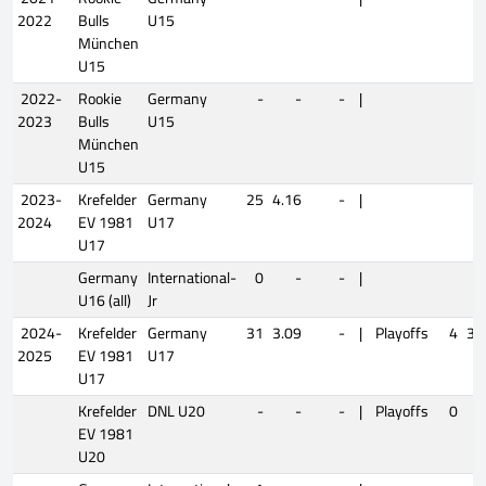
2022
Bulls
U15
München
U15
2022-
Rookie
Germany
-
-
-
|
2023
Bulls
U15
München
U15
2023-
Krefelder
Germany
25
4.16
-
|
2024
EV 1981
U17
U17
Germany
International-
0
-
-
|
U16 (all)
Jr
2024-
Krefelder
Germany
31
3.09
-
|
Playoffs
4
3.
2025
EV 1981
U17
U17
Krefelder
DNL U20
-
-
-
|
Playoffs
0
EV 1981
U20