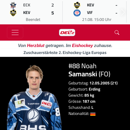
2
-
ECK
KEV
5
-
KEV
VIF
Beendet
21.08. 15:00 Uhr
Von
Herzblut
getragen. Im
Eishockey
zuhause.
Zuschauerstärkste 2. Eishockey-Liga Europas
#88 Noah
Samanski
(FO)
Geburtstag:
12.05.2005 (21)
Geburtsort:
Erding
Gewicht:
85 kg
Grösse:
187 cm
Schusshand:
L
Nationalität: