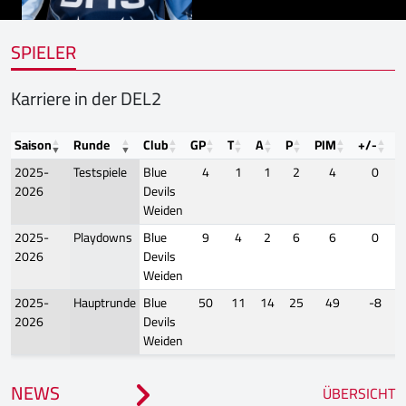
SPIELER
Karriere in der DEL2
Saison
Runde
Club
GP
T
A
P
PIM
+/-
F
2025-
Testspiele
Blue
4
1
1
2
4
0
2026
Devils
Weiden
2025-
Playdowns
Blue
9
4
2
6
6
0
2026
Devils
Weiden
2025-
Hauptrunde
Blue
50
11
14
25
49
-8
2026
Devils
Weiden
NEWS
ÜBERSICHT