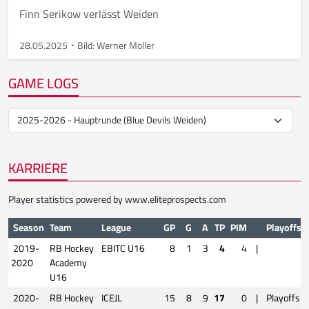
Finn Serikow verlässt Weiden
28.05.2025
Bild: Werner Moller
GAME LOGS
KARRIERE
Player statistics powered by
www.eliteprospects.com
Season
Team
League
GP
G
A
TP
PIM
Playoffs
2019-
RB Hockey
EBITC U16
8
1
3
4
4
|
2020
Academy
U16
2020-
RB Hockey
ICEJL
15
8
9
17
0
|
Playoffs