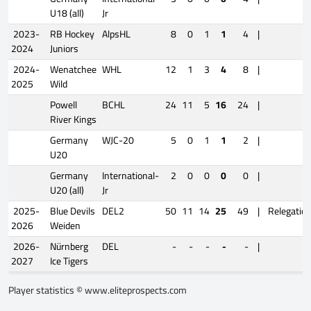
U18 (all)
Jr
2023-
RB Hockey
AlpsHL
8
0
1
1
4
|
2024
Juniors
2024-
Wenatchee
WHL
12
1
3
4
8
|
2025
Wild
Powell
BCHL
24
11
5
16
24
|
River Kings
Germany
WJC-20
5
0
1
1
2
|
U20
Germany
International-
2
0
0
0
0
|
U20 (all)
Jr
2025-
Blue Devils
DEL2
50
11
14
25
49
|
Relegatio
2026
Weiden
2026-
Nürnberg
DEL
-
-
-
-
-
|
2027
Ice Tigers
Player statistics ©
www.eliteprospects.com