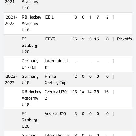
2021
Academy
U18
2021-
RB Hockey
ICEJL
3
6
1
7
2
|
2022
Academy
U18
EC
ICEYSL
25
9
6
15
8
|
Playoffs
Salzburg
U20
Germany
International-
-
-
-
-
-
|
U17 (all)
Jr
2022-
Germany
Hlinka
2
0
0
0
0
|
2023
U18
Gretzky Cup
RB Hockey
Czechia U20
26
14
14
28
16
|
Academy
2
U18
EC
Austria U20
3
0
0
0
0
|
Salzburg
U20
Germany
International-
3
0
0
0
4
|