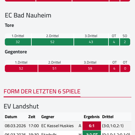
EC Bad Nauheim
Tore
1.Drittel
2.Drittel
3.Drittel
OT
SO
32
52
43
4
2
Gegentore
1.Drittel
2.Drittel
3.Drittel
OT
OT
52
51
59
4
0
FORM DER LETZTEN 6 SPIELE
EV Landshut
Datum
Zeit
Gegner
Ergebnis
Drittel
08.03.2026
17:00
EC Kassel Huskies
A
6:1
(3:0,1:0,2:1)
06.03.2026
19:30
Starbulls
H
3:2 OT
(0:1,0:1,2:0,1:0)