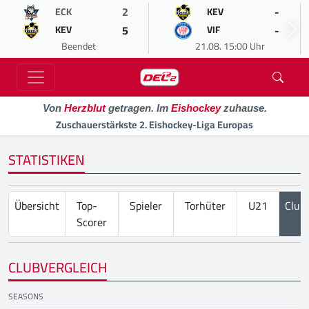
2
-
ECK
KEV
5
-
KEV
VIF
Beendet
21.08. 15:00 Uhr
Von
Herzblut
getragen. Im
Eishockey
zuhause.
Zuschauerstärkste 2. Eishockey-Liga Europas
STATISTIKEN
Übersicht
Top-
Spieler
Torhüter
U21
Club
Scorer
CLUBVERGLEICH
SEASONS