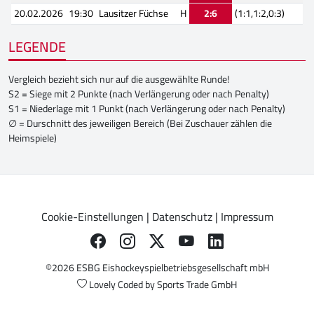
20.02.2026
19:30
Lausitzer Füchse
H
2:6
(1:1,1:2,0:3)
LEGENDE
Vergleich bezieht sich nur auf die ausgewählte Runde!
S2 = Siege mit 2 Punkte (nach Verlängerung oder nach Penalty)
S1 = Niederlage mit 1 Punkt (nach Verlängerung oder nach Penalty)
∅ = Durschnitt des jeweiligen Bereich (Bei Zuschauer zählen die
Heimspiele)
Cookie-Einstellungen
|
Datenschutz
|
Impressum
©2026 ESBG Eishockeyspielbetriebsgesellschaft mbH
Lovely Coded by
Sports Trade GmbH