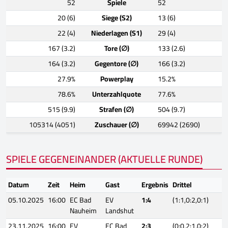
52
Spiele
52
20 (6)
Siege (S2)
13 (6)
22 (4)
Niederlagen (S1)
29 (4)
167 (3.2)
Tore (∅)
133 (2.6)
164 (3.2)
Gegentore (∅)
166 (3.2)
27.9%
Powerplay
15.2%
78.6%
Unterzahlquote
77.6%
515 (9.9)
Strafen (∅)
504 (9.7)
105314 (4051)
Zuschauer (∅)
69942 (2690)
SPIELE GEGENEINANDER (AKTUELLE RUNDE)
Datum
Zeit
Heim
Gast
Ergebnis
Drittel
05.10.2025
16:00
EC Bad
EV
1:4
(1:1,0:2,0:1)
Nauheim
Landshut
23.11.2025
16:00
EV
EC Bad
2:3
(0:0,2:1,0:2)