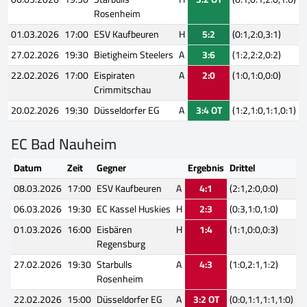
Rosenheim
01.03.2026
17:00
ESV Kaufbeuren
H
5:2
(0:1,2:0,3:1)
27.02.2026
19:30
Bietigheim Steelers
A
3:6
(1:2,2:2,0:2)
22.02.2026
17:00
Eispiraten
A
2:0
(1:0,1:0,0:0)
Crimmitschau
20.02.2026
19:30
Düsseldorfer EG
A
3:4 OT
(1:2,1:0,1:1,0:1)
EC Bad Nauheim
Datum
Zeit
Gegner
Ergebnis
Drittel
08.03.2026
17:00
ESV Kaufbeuren
A
4:1
(2:1,2:0,0:0)
06.03.2026
19:30
EC Kassel Huskies
H
2:3
(0:3,1:0,1:0)
01.03.2026
16:00
Eisbären
H
1:4
(1:1,0:0,0:3)
Regensburg
27.02.2026
19:30
Starbulls
A
4:3
(1:0,2:1,1:2)
Rosenheim
22.02.2026
15:00
Düsseldorfer EG
A
3:2 OT
(0:0,1:1,1:1,1:0)