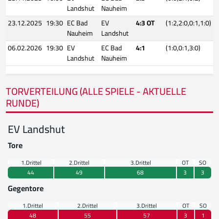
Landshut
Nauheim
23.12.2025
19:30
EC Bad
EV
4:3 OT
(1:2,2:0,0:1,1:0)
Nauheim
Landshut
06.02.2026
19:30
EV
EC Bad
4:1
(1:0,0:1,3:0)
Landshut
Nauheim
TORVERTEILUNG (ALLE SPIELE - AKTUELLE
RUNDE)
EV Landshut
Tore
1.Drittel
2.Drittel
3.Drittel
OT
SO
44
49
68
3
3
Gegentore
1.Drittel
2.Drittel
3.Drittel
OT
SO
48
55
57
3
1