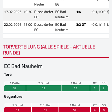
Nauheim
EG
17.02.2026
19:30
Düsseldorfer
EC Bad
1:4
(0:1,1:0,0:3)
EG
Nauheim
22.02.2026
15:00
Düsseldorfer
EC Bad
3:2 OT
(0:0,1:1,1:1,1
EG
Nauheim
TORVERTEILUNG (ALLE SPIELE - AKTUELLE
RUNDE)
EC Bad Nauheim
Tore
1.Drittel
2.Drittel
3.Drittel
OT
SO
32
52
43
4
2
Gegentore
1.Drittel
2.Drittel
3.Drittel
OT
SO
52
51
59
4
0