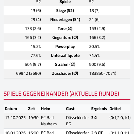
52
Spiele
52
13 (6)
Siege (S2)
18 (7)
29 (4)
Niederlagen (S1)
21 (6)
133 (2.6)
Tore (∅)
153 (2.9)
166 (3.2)
Gegentore (∅)
166 (3.2)
15.2%
Powerplay
20.5%
77.6%
Unterzahlquote
74.4%
504 (9.7)
Strafen (∅)
500 (9.6)
69942 (2690)
Zuschauer (∅)
183850 (7071)
SPIELE GEGENEINANDER (AKTUELLE RUNDE)
Datum
Zeit
Heim
Gast
Ergebnis
Drittel
17.10.2025
19:30
EC Bad
Düsseldorfer
3:2
(0:1,2:0,1:1)
Nauheim
EG
18.01.2026
16:00
EC Bad
Düsseldorfer
2:3 OT
(0:1,1:0,1:1,0