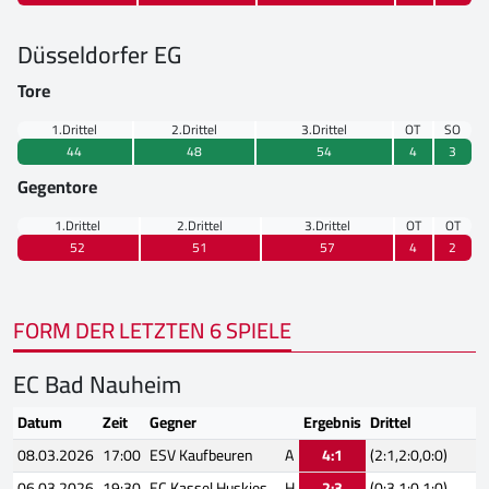
Düsseldorfer EG
Tore
1.Drittel
2.Drittel
3.Drittel
OT
SO
44
48
54
4
3
Gegentore
1.Drittel
2.Drittel
3.Drittel
OT
OT
52
51
57
4
2
FORM DER LETZTEN 6 SPIELE
EC Bad Nauheim
Datum
Zeit
Gegner
Ergebnis
Drittel
08.03.2026
17:00
ESV Kaufbeuren
A
4:1
(2:1,2:0,0:0)
06.03.2026
19:30
EC Kassel Huskies
H
2:3
(0:3,1:0,1:0)