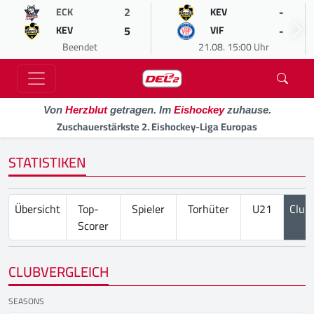
2
-
ECK
KEV
5
-
KEV
VIF
Beendet
21.08. 15:00 Uhr
Von
Herzblut
getragen. Im
Eishockey
zuhause.
Zuschauerstärkste 2. Eishockey-Liga Europas
STATISTIKEN
Übersicht
Top-
Spieler
Torhüter
U21
Club
Scorer
CLUBVERGLEICH
SEASONS