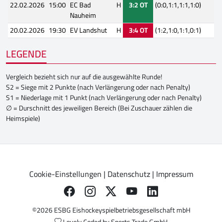
22.02.2026
15:00
EC Bad
H
3:2 OT
(0:0,1:1,1:1,1:0)
Nauheim
20.02.2026
19:30
EV Landshut
H
3:4 OT
(1:2,1:0,1:1,0:1)
LEGENDE
Vergleich bezieht sich nur auf die ausgewählte Runde!
S2 = Siege mit 2 Punkte (nach Verlängerung oder nach Penalty)
S1 = Niederlage mit 1 Punkt (nach Verlängerung oder nach Penalty)
∅ = Durschnitt des jeweiligen Bereich (Bei Zuschauer zählen die
Heimspiele)
Cookie-Einstellungen
|
Datenschutz
|
Impressum
©2026 ESBG Eishockeyspielbetriebsgesellschaft mbH
Lovely Coded by
Sports Trade GmbH