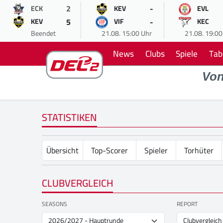
2
-
ECK
KEV
EVL
5
-
KEV
VIF
KEC
Beendet
21.08. 15:00 Uhr
21.08. 19:00
News
Clubs
Spiele
Tab
Vo
STATISTIKEN
Übersicht
Top-Scorer
Spieler
Torhüter
CLUBVERGLEICH
SEASONS
REPORT