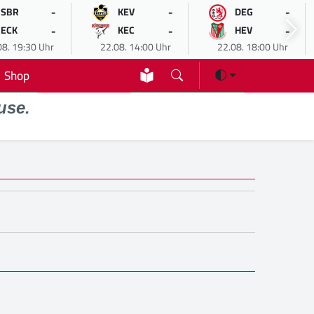
-
-
-
SBR
KEV
DEG
-
-
-
ECK
KEC
HEV
08. 19:30 Uhr
22.08. 14:00 Uhr
22.08. 18:00 Uhr
Shop
use.