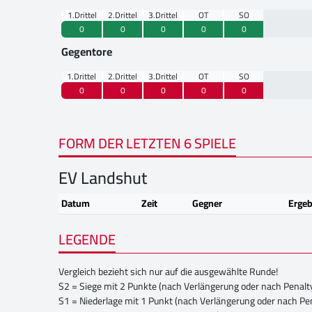
1.Drittel
2.Drittel
3.Drittel
OT
SO
0
0
0
0
0
Gegentore
1.Drittel
2.Drittel
3.Drittel
OT
SO
0
0
0
0
0
FORM DER LETZTEN 6 SPIELE
EV Landshut
Datum
Zeit
Gegner
Ergeb
LEGENDE
Vergleich bezieht sich nur auf die ausgewählte Runde!
S2 = Siege mit 2 Punkte (nach Verlängerung oder nach Penalt
S1 = Niederlage mit 1 Punkt (nach Verlängerung oder nach Pe