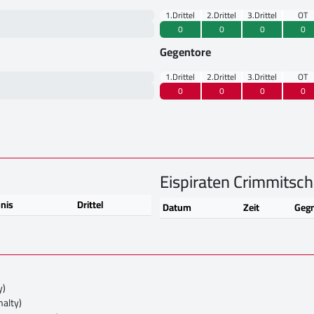
1.Drittel
2.Drittel
3.Drittel
OT
0
0
0
0
Gegentore
1.Drittel
2.Drittel
3.Drittel
OT
0
0
0
0
Eispiraten Crimmitsc
nis
Drittel
Datum
Zeit
Geg
y)
nalty)