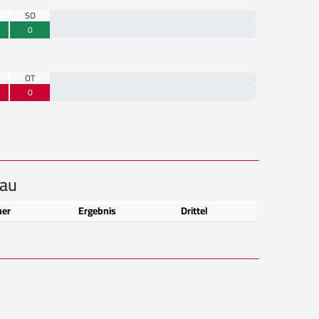
SO
0
OT
0
hau
ner
Ergebnis
Drittel