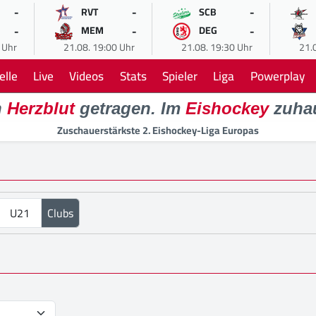
-
-
-
RVT
SCB
-
-
-
MEM
DEG
 Uhr
21.08. 19:00 Uhr
21.08. 19:30 Uhr
21.
elle
Live
Videos
Stats
Spieler
Liga
Powerplay
n
Herzblut
getragen. Im
Eishockey
zuha
Zuschauerstärkste 2. Eishockey-Liga Europas
U21
Clubs