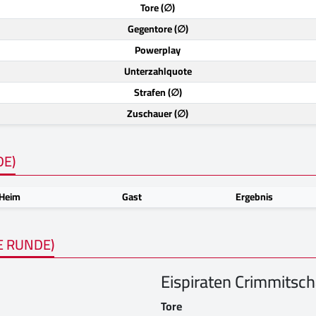
Tore (∅)
Gegentore (∅)
Powerplay
Unterzahlquote
Strafen (∅)
Zuschauer (∅)
DE)
Heim
Gast
Ergebnis
E RUNDE)
Eispiraten Crimmitsc
Tore