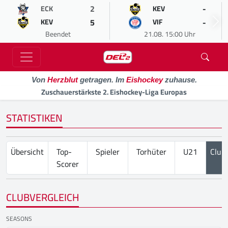
2
-
ECK
KEV
5
-
KEV
VIF
Beendet
21.08. 15:00 Uhr
Von
Herzblut
getragen. Im
Eishockey
zuhause.
Zuschauerstärkste 2. Eishockey-Liga Europas
STATISTIKEN
Übersicht
Top-
Spieler
Torhüter
U21
Club
Scorer
CLUBVERGLEICH
SEASONS