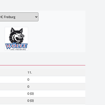
11.
0
0
0 (0)
0 (0)