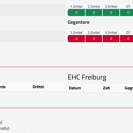
1.Drittel
2.Drittel
3.Drittel
OT
0
0
0
0
Gegentore
1.Drittel
2.Drittel
3.Drittel
OT
0
0
0
0
EHC Freiburg
nis
Drittel
Datum
Zeit
Geg
y)
nalty)