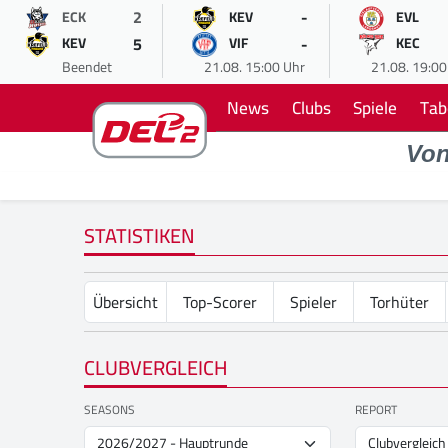
2
-
ECK
KEV
EVL
5
-
KEV
VIF
KEC
Beendet
21.08. 15:00 Uhr
21.08. 19:00
News
Clubs
Spiele
Tab
Vo
STATISTIKEN
Übersicht
Top-Scorer
Spieler
Torhüter
CLUBVERGLEICH
SEASONS
REPORT