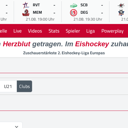
-
-
-
RVT
SCB
-
-
-
MEM
DEG
 Uhr
21.08. 19:00 Uhr
21.08. 19:30 Uhr
21.
elle
Live
Videos
Stats
Spieler
Liga
Powerplay
n
Herzblut
getragen. Im
Eishockey
zuha
Zuschauerstärkste 2. Eishockey-Liga Europas
U21
Clubs