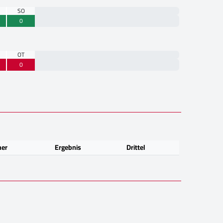
SO
0
OT
0
ner
Ergebnis
Drittel