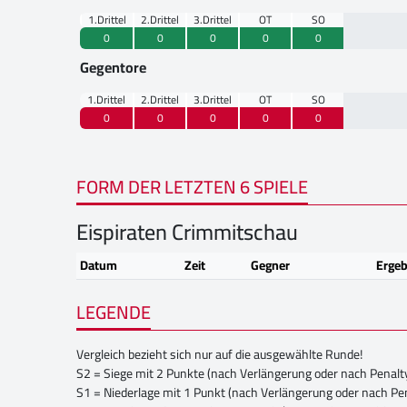
1.Drittel
2.Drittel
3.Drittel
OT
SO
0
0
0
0
0
Gegentore
1.Drittel
2.Drittel
3.Drittel
OT
SO
0
0
0
0
0
FORM DER LETZTEN 6 SPIELE
Eispiraten Crimmitschau
Datum
Zeit
Gegner
Ergeb
LEGENDE
Vergleich bezieht sich nur auf die ausgewählte Runde!
S2 = Siege mit 2 Punkte (nach Verlängerung oder nach Penalt
S1 = Niederlage mit 1 Punkt (nach Verlängerung oder nach Pe