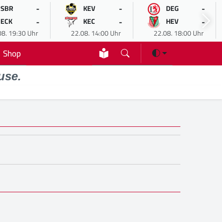
-
-
-
SBR
KEV
DEG
-
-
-
ECK
KEC
HEV
08. 19:30 Uhr
22.08. 14:00 Uhr
22.08. 18:00 Uhr
Shop
use.