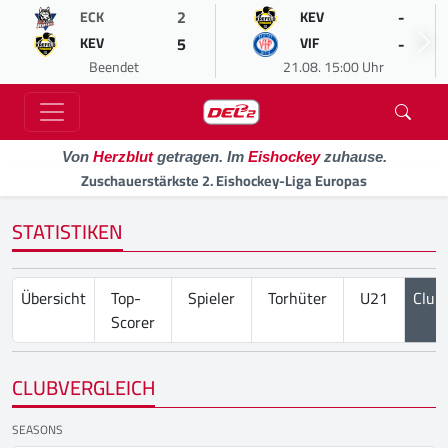
2
-
ECK
KEV
5
-
KEV
VIF
Beendet
21.08. 15:00 Uhr
Von
Herzblut
getragen. Im
Eishockey
zuhause.
Zuschauerstärkste 2. Eishockey-Liga Europas
STATISTIKEN
Übersicht
Top-
Spieler
Torhüter
U21
Club
Scorer
CLUBVERGLEICH
SEASONS