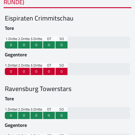
RUNDE)
Eispiraten Crimmitschau
Tore
1.Drittel
2.Drittel
3.Drittel
OT
SO
0
0
0
0
0
Gegentore
1.Drittel
2.Drittel
3.Drittel
OT
SO
0
0
0
0
0
Ravensburg Towerstars
Tore
1.Drittel
2.Drittel
3.Drittel
OT
SO
0
0
0
0
0
Gegentore