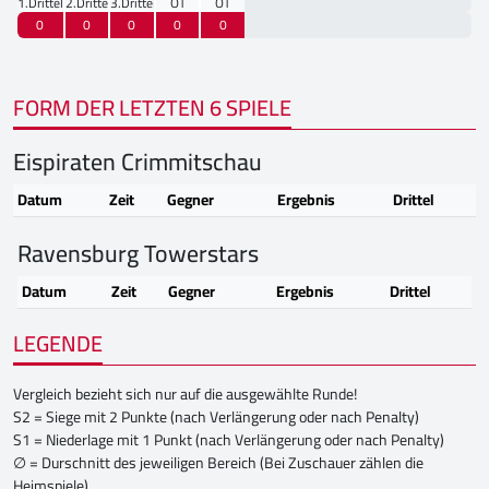
1.Drittel
2.Drittel
3.Drittel
OT
OT
0
0
0
0
0
FORM DER LETZTEN 6 SPIELE
Eispiraten Crimmitschau
Datum
Zeit
Gegner
Ergebnis
Drittel
Ravensburg Towerstars
Datum
Zeit
Gegner
Ergebnis
Drittel
LEGENDE
Vergleich bezieht sich nur auf die ausgewählte Runde!
S2 = Siege mit 2 Punkte (nach Verlängerung oder nach Penalty)
S1 = Niederlage mit 1 Punkt (nach Verlängerung oder nach Penalty)
∅ = Durschnitt des jeweiligen Bereich (Bei Zuschauer zählen die
Heimspiele)