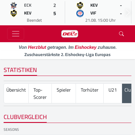
2
-
ECK
KEV
5
-
KEV
VIF
Beendet
21.08. 15:00 Uhr
Von
Herzblut
getragen. Im
Eishockey
zuhause.
Zuschauerstärkste 2. Eishockey-Liga Europas
STATISTIKEN
Übersicht
Top-
Spieler
Torhüter
U21
Club
Scorer
CLUBVERGLEICH
SEASONS