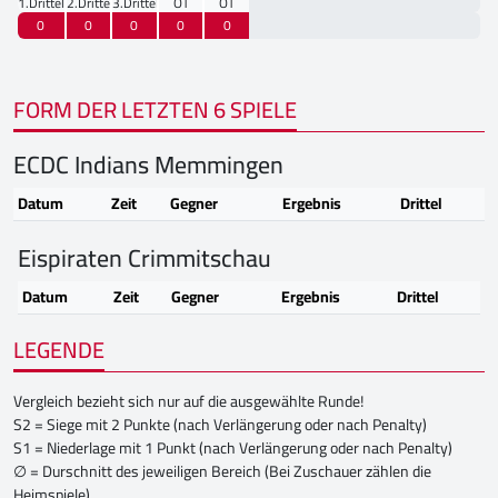
1.Drittel
2.Drittel
3.Drittel
OT
OT
0
0
0
0
0
FORM DER LETZTEN 6 SPIELE
ECDC Indians Memmingen
Datum
Zeit
Gegner
Ergebnis
Drittel
Eispiraten Crimmitschau
Datum
Zeit
Gegner
Ergebnis
Drittel
LEGENDE
Vergleich bezieht sich nur auf die ausgewählte Runde!
S2 = Siege mit 2 Punkte (nach Verlängerung oder nach Penalty)
S1 = Niederlage mit 1 Punkt (nach Verlängerung oder nach Penalty)
∅ = Durschnitt des jeweiligen Bereich (Bei Zuschauer zählen die
Heimspiele)