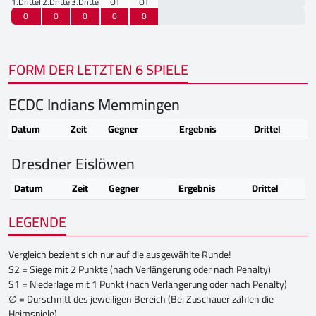
1.Drittel
2.Drittel
3.Drittel
OT
OT
0
0
0
0
0
FORM DER LETZTEN 6 SPIELE
ECDC Indians Memmingen
Datum
Zeit
Gegner
Ergebnis
Drittel
Dresdner Eislöwen
Datum
Zeit
Gegner
Ergebnis
Drittel
LEGENDE
Vergleich bezieht sich nur auf die ausgewählte Runde!
S2 = Siege mit 2 Punkte (nach Verlängerung oder nach Penalty)
S1 = Niederlage mit 1 Punkt (nach Verlängerung oder nach Penalty)
∅ = Durschnitt des jeweiligen Bereich (Bei Zuschauer zählen die
Heimspiele)