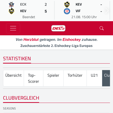
2
-
ECK
KEV
5
-
KEV
VIF
Beendet
21.08. 15:00 Uhr
Von
Herzblut
getragen. Im
Eishockey
zuhause.
Zuschauerstärkste 2. Eishockey-Liga Europas
STATISTIKEN
Übersicht
Top-
Spieler
Torhüter
U21
Club
Scorer
CLUBVERGLEICH
SEASONS