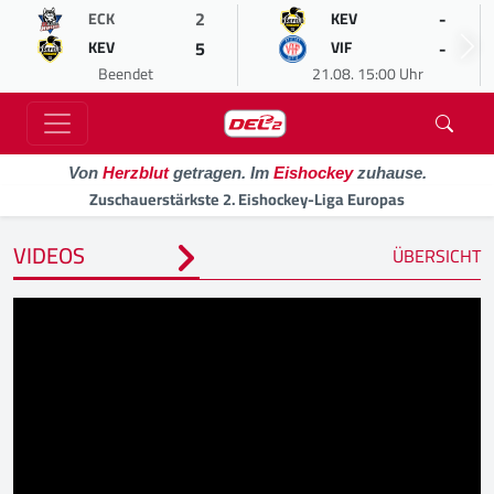
2
-
ECK
KEV
5
-
KEV
VIF
Beendet
21.08. 15:00 Uhr
Von
Herzblut
getragen. Im
Eishockey
zuhause.
Zuschauerstärkste 2. Eishockey-Liga Europas
VIDEOS
ÜBERSICHT