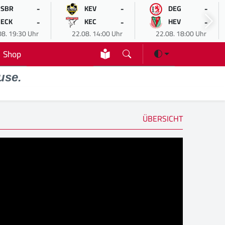
-
-
-
SBR
KEV
DEG
-
-
-
ECK
KEC
HEV
08. 19:30 Uhr
22.08. 14:00 Uhr
22.08. 18:00 Uhr
Shop
use.
ÜBERSICHT