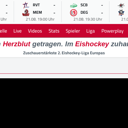
-
-
-
RVT
SCB
-
-
-
MEM
DEG
 Uhr
21.08. 19:00 Uhr
21.08. 19:30 Uhr
21.
elle
Live
Videos
Stats
Spieler
Liga
Powerplay
n
Herzblut
getragen. Im
Eishockey
zuha
Zuschauerstärkste 2. Eishockey-Liga Europas