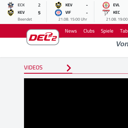
2
-
ECK
KEV
EVL
5
-
KEV
VIF
KEC
Beendet
21.08. 15:00 Uhr
21.08. 19:00
News
Clubs
Spiele
Tab
Vo
VIDEOS