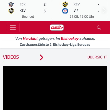
2
-
ECK
KEV
5
-
KEV
VIF
Beendet
21.08. 15:00 Uhr
Von
Herzblut
getragen. Im
Eishockey
zuhause.
Zuschauerstärkste 2. Eishockey-Liga Europas
VIDEOS
ÜBERSICHT