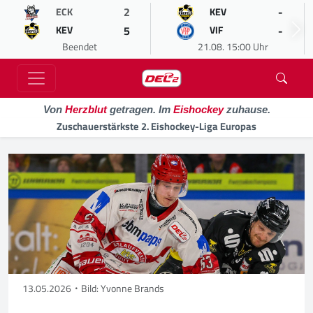
2
-
ECK
KEV
5
-
KEV
VIF
Beendet
21.08. 15:00 Uhr
Von
Herzblut
getragen. Im
Eishockey
zuhause.
Zuschauerstärkste 2. Eishockey-Liga Europas
13.05.2026
Bild: Yvonne Brands