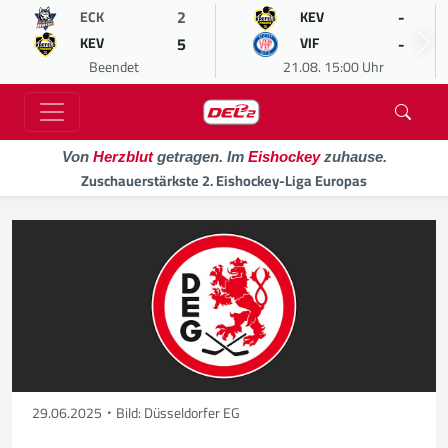
2
-
ECK
KEV
5
-
KEV
VIF
Beendet
21.08. 15:00 Uhr
Von
Herzblut
getragen. Im
Eishockey
zuhause.
Zuschauerstärkste 2. Eishockey-Liga Europas
29.06.2025
Bild: Düsseldorfer EG