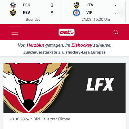
2
-
ECK
KEV
5
-
KEV
VIF
Beendet
21.08. 15:00 Uhr
Von
Herzblut
getragen. Im
Eishockey
zuhause.
Zuschauerstärkste 2. Eishockey-Liga Europas
28.06.2024
Bild: Lausitzer Füchse