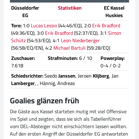
Düsseldorfer
Statistiken
EC Kassel
EG
Huskies
Tore:
1:0
Lucas Lessio
(44:46/EQ), 2:0
Erik Bradford
(49:36/EQ), 3:0
Erik Bradford
(52:37/EQ), 3:1
Simon
Schütz
(54:53/EQ), 4:1
Leon Niederberger
(56:58/EQ/EN), 4:2
Michael Bartuli
(59:28/EQ)
Zuschauer:
Strafminuten:
6 / 10
Powerplay:
7.618
0-4 / 0-2
Schiedsrichter:
Seedo
Janssen
, Jeroen
Klijberg
, Jan
Lamberger
,
, Hännig, Andreas
Goalies glänzen früh
Die Gäste aus Kassel starteten mutig mit viel Offensive
ins Spiel und zeigten, dass sie sich als Tabellenführer
vom DEL-Absteiger nicht einschüchtern lassen wollten.
Auf den ersten Angriff der Düsseldorfer EG antworteten