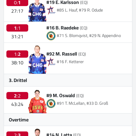
#19 E. Karlsson
0:
1
(EQ)
#85 L. Hauf, #79 R. Odude
27:17
#16 B. Raedeke
1
:1
(EQ)
#71 S. Blomqvist, #29 N. Appendino
31:21
#92 M. Rassell
1:
2
(EQ)
#16 F. Ketterer
38:10
3. Drittel
#9 M. Oswald
2
:2
(EQ)
#91 T. McLellan, #33 D. Groß
43:24
Overtime
#14 N. Latta
2:
3
(EQ)