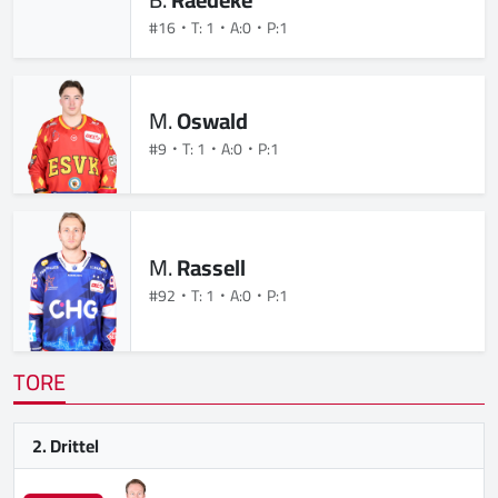
#16
T: 1
A:0
P:1
M.
Oswald
#9
T: 1
A:0
P:1
M.
Rassell
#92
T: 1
A:0
P:1
TORE
2. Drittel