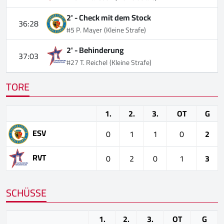
2' -
Check mit dem Stock
36:28
#5 P. Mayer
(Kleine Strafe)
2' -
Behinderung
37:03
#27 T. Reichel
(Kleine Strafe)
TORE
1.
2.
3.
OT
G
ESV
0
1
1
0
2
RVT
0
2
0
1
3
SCHÜSSE
1.
2.
3.
OT
G