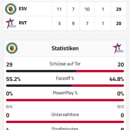
ESV
11
7
10
1
29
RVT
3
9
7
1
20
Statistiken
29
20
Schüsse auf Tor
55.2%
44.8%
Faceoff %
0%
0%
PowerPlay %
0/4
0/2
0
0
Unterzahltore
4
8
Strafminuten