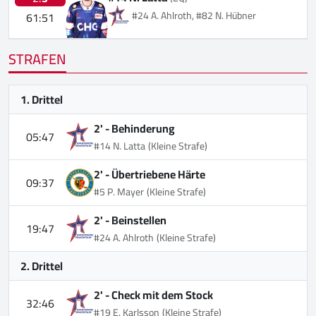
#24 A. Ahlroth, #82 N. Hübner
61:51
STRAFEN
1. Drittel
2' -
Behinderung
05:47
#14 N. Latta
(Kleine Strafe)
2' -
Übertriebene Härte
09:37
#5 P. Mayer
(Kleine Strafe)
2' -
Beinstellen
19:47
#24 A. Ahlroth
(Kleine Strafe)
2. Drittel
2' -
Check mit dem Stock
32:46
#19 E. Karlsson
(Kleine Strafe)