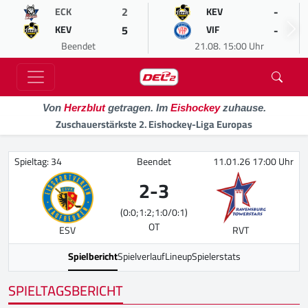
2
-
ECK
KEV
5
-
KEV
VIF
Beendet
21.08. 15:00 Uhr
Von
Herzblut
getragen. Im
Eishockey
zuhause.
Zuschauerstärkste 2. Eishockey-Liga Europas
Spieltag: 34
Beendet
11.01.26 17:00 Uhr
2
-
3
(0:0;1:2;1:0/0:1)
OT
ESV
RVT
Spielbericht
Spielverlauf
Lineup
Spielerstats
SPIELTAGSBERICHT