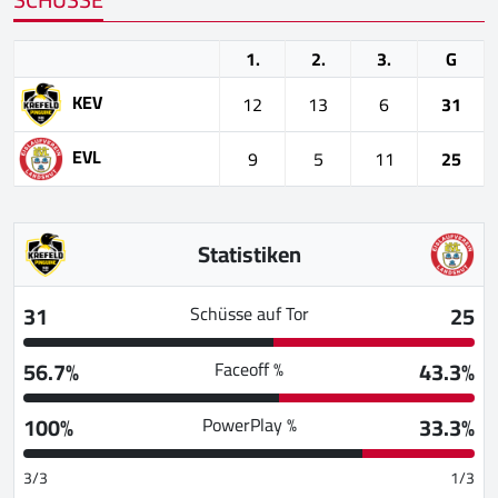
1.
2.
3.
G
KEV
12
13
6
31
EVL
9
5
11
25
Statistiken
31
25
Schüsse auf Tor
56.7%
43.3%
Faceoff %
100%
33.3%
PowerPlay %
3/3
1/3