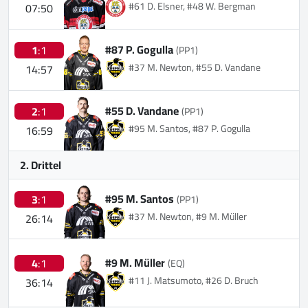
#61 D. Elsner, #48 W. Bergman
07:50
#87 P. Gogulla
1
:1
(PP1)
#37 M. Newton, #55 D. Vandane
14:57
#55 D. Vandane
2
:1
(PP1)
#95 M. Santos, #87 P. Gogulla
16:59
2. Drittel
#95 M. Santos
3
:1
(PP1)
#37 M. Newton, #9 M. Müller
26:14
#9 M. Müller
4
:1
(EQ)
#11 J. Matsumoto, #26 D. Bruch
36:14