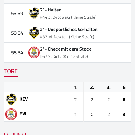
2' -
Halten
53:39
#44 Z. Dybowski
(Kleine Strafe)
2' -
Unsportliches Verhalten
58:34
#37 M. Newton
(Kleine Strafe)
2' -
Check mit dem Stock
58:34
#67 S. Dietz
(Kleine Strafe)
TORE
1.
2.
3.
G
KEV
2
2
2
6
EVL
1
0
2
3
SCHÜSSE