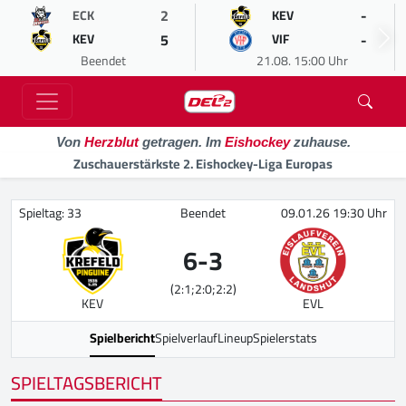
2
-
ECK
KEV
5
-
KEV
VIF
Beendet
21.08. 15:00 Uhr
Von
Herzblut
getragen. Im
Eishockey
zuhause.
Zuschauerstärkste 2. Eishockey-Liga Europas
Spieltag: 33
Beendet
09.01.26 19:30 Uhr
6
-
3
(2:1;2:0;2:2)
KEV
EVL
Spielbericht
Spielverlauf
Lineup
Spielerstats
SPIELTAGSBERICHT