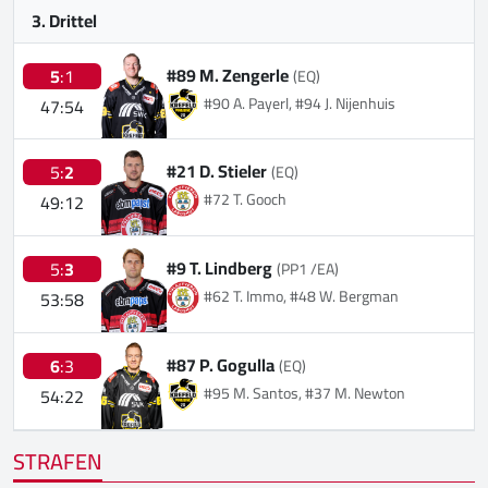
3. Drittel
#89 M. Zengerle
5
:1
(EQ)
#90 A. Payerl, #94 J. Nijenhuis
47:54
#21 D. Stieler
5:
2
(EQ)
#72 T. Gooch
49:12
#9 T. Lindberg
5:
3
(PP1 /EA)
#62 T. Immo, #48 W. Bergman
53:58
#87 P. Gogulla
6
:3
(EQ)
#95 M. Santos, #37 M. Newton
54:22
STRAFEN