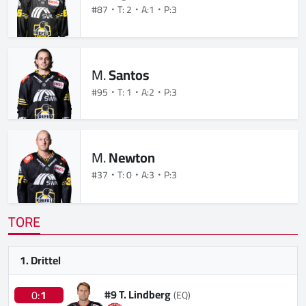
#87
T: 2
A:1
P:3
M.
Santos
#95
T: 1
A:2
P:3
M.
Newton
#37
T: 0
A:3
P:3
TORE
1. Drittel
#9 T. Lindberg
0:
1
(EQ)