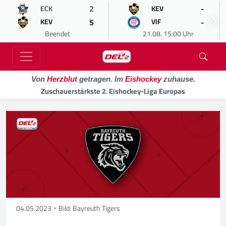
2
-
ECK
KEV
5
-
KEV
VIF
Beendet
21.08. 15:00 Uhr
Von
Herzblut
getragen. Im
Eishockey
zuhause.
Zuschauerstärkste 2. Eishockey-Liga Europas
04.05.2023
Bild: Bayreuth Tigers