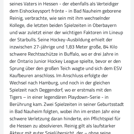
seines Vaters in Hessen - der ebenfalls als Verteidiger
dem Eishockeysport frönte - in Bad Nauheim geborene
Reinig, verbrachte, wie sein mit ihm wechselnder
Kollege, die letzten beiden Spielzeiten in Oberbayern
und war zuletzt einer der wichtigen Faktoren im Lineup
der Starbulls. Seine Hockey-Ausbildung erhielt der
inzwischen 27-jährige und 1,83 Meter große, 84 Kilo
schwere Rechtsschütze in Buffalo, wo er drei Jahre in
der Ontario Junior Hockey League spielte, bevor er den
Sprung über den großen Teich wagte und sich dem ESV
Kaufbeuren anschloss. Im Anschluss erfolgte der
Wechsel nach Hamburg, und noch in der gleichen
Spielzeit nach Deggendorf, wo er erstmals mit den
Tigers – in einer legendären Playdown-Serie - in
Berührung kam. Zwei Spielzeiten in seiner Geburtsstadt
in Bad Nauheim folgten, wobei ihn im ersten Jahr eine
schwere Verletzung daran hinderte, ein Pflichtspiel für
die Hessen zu absolvieren. Reinig gilt als laufstarker
Akteur mit guter Spielübersicht, der – ohne seine