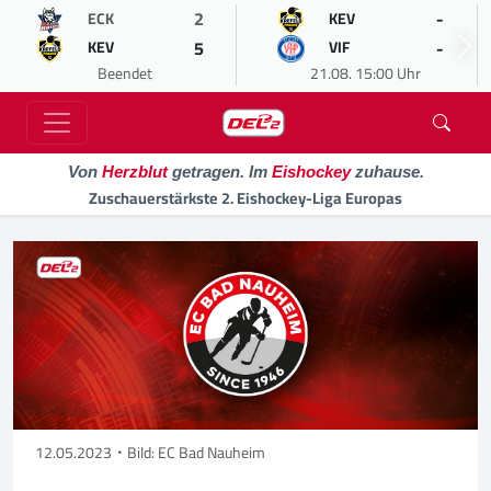
2
-
ECK
KEV
5
-
KEV
VIF
Beendet
21.08. 15:00 Uhr
Von
Herzblut
getragen. Im
Eishockey
zuhause.
Zuschauerstärkste 2. Eishockey-Liga Europas
12.05.2023
Bild: EC Bad Nauheim