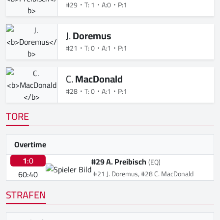
#29
T: 1
A:0
P:1
J.
Doremus
#21
T: 0
A:1
P:1
C.
MacDonald
#28
T: 0
A:1
P:1
TORE
Overtime
1
:0
#29 A. Preibisch
(EQ)
60:40
#21 J. Doremus, #28 C. MacDonald
STRAFEN