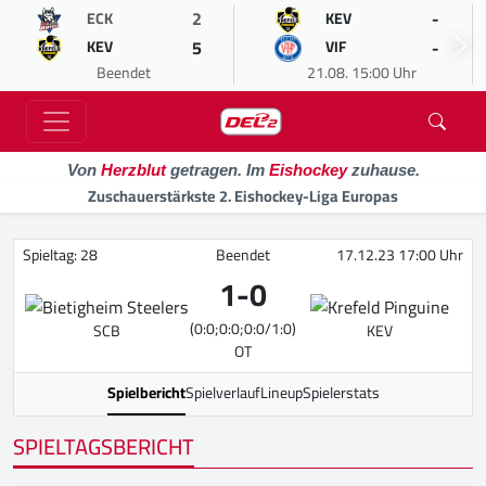
2
-
ECK
KEV
5
-
KEV
VIF
Beendet
21.08. 15:00 Uhr
Von
Herzblut
getragen. Im
Eishockey
zuhause.
Zuschauerstärkste 2. Eishockey-Liga Europas
Spieltag: 28
Beendet
17.12.23 17:00 Uhr
1
-
0
(0:0;0:0;0:0/1:0)
SCB
KEV
OT
Spielbericht
Spielverlauf
Lineup
Spielerstats
SPIELTAGSBERICHT