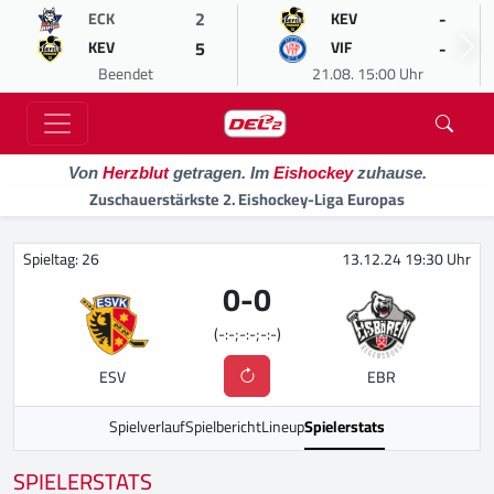
2
-
ECK
KEV
5
-
KEV
VIF
Beendet
21.08. 15:00 Uhr
Von
Herzblut
getragen. Im
Eishockey
zuhause.
Zuschauerstärkste 2. Eishockey-Liga Europas
Spieltag: 26
13.12.24 19:30 Uhr
0
-
0
(-:-;-:-;-:-)
ESV
EBR
Spielverlauf
Spielbericht
Lineup
Spielerstats
SPIELERSTATS