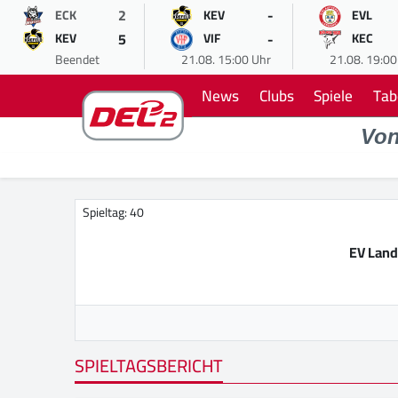
2
-
ECK
KEV
EVL
5
-
KEV
VIF
KEC
Beendet
21.08. 15:00 Uhr
21.08. 19:00
News
Clubs
Spiele
Tab
Vo
Spieltag: 40
EV Land
SPIELTAGSBERICHT