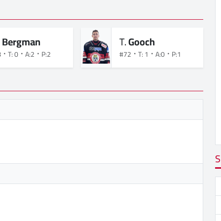
.
Bergman
T.
Gooch
8
T: 0
A:2
P:2
#72
T: 1
A:0
P:1
S