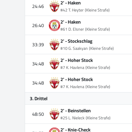
2' -
Haken
24:46
#42 T. Heyter
(Kleine Strafe)
2' -
Haken
26:40
#61 D. Elsner
(Kleine Strafe)
2' -
Stockschlag
33:39
#10 G. Saakyan
(Kleine Strafe)
2' -
Hoher Stock
34:48
#7 K. Havlena
(Kleine Strafe)
2' -
Hoher Stock
34:48
#7 K. Havlena
(Kleine Strafe)
3. Drittel
2' -
Beinstellen
48:50
#25 L. Nieleck
(Kleine Strafe)
2' -
Knie-Check