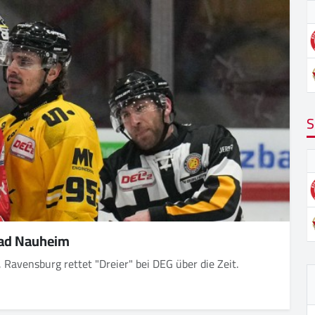
S
 Bad Nauheim
, Ravensburg rettet "Dreier" bei DEG über die Zeit.