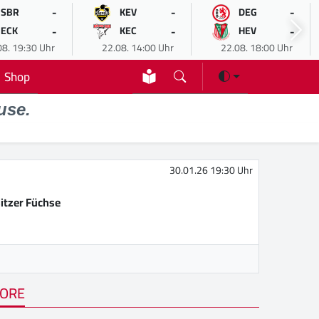
-
-
-
SBR
KEV
DEG
-
-
-
ECK
KEC
HEV
08. 19:30 Uhr
22.08. 14:00 Uhr
22.08. 18:00 Uhr
Shop
use.
30.01.26 19:30 Uhr
itzer Füchse
ORE