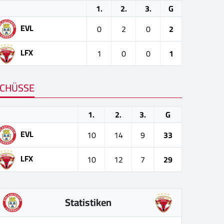
1.
2.
3.
G
EVL
0
2
0
2
LFX
1
0
0
1
CHÜSSE
1.
2.
3.
G
EVL
10
14
9
33
LFX
10
12
7
29
Statistiken