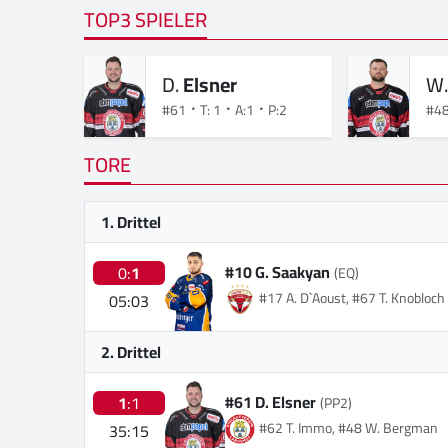
TOP3 SPIELER
D.
Elsner
W
#61
T: 1
A:1
P:2
#4
TORE
1. Drittel
#10 G. Saakyan
0:
1
(EQ)
#17 A. D`Aoust, #67 T. Knobloch
05:03
2. Drittel
#61 D. Elsner
1
:1
(PP2)
#62 T. Immo, #48 W. Bergman
35:15