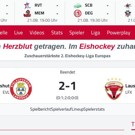
-
-
-
RVT
SCB
-
-
-
MEM
DEG
 Uhr
21.08. 19:00 Uhr
21.08. 19:30 Uhr
21.
elle
Live
Videos
Stats
Spieler
Liga
Powerplay
n
Herzblut
getragen. Im
Eishockey
zuha
Zuschauerstärkste 2. Eishockey-Liga Europas
Beendet
2
-
1
shut
Laus
EVL
LFX
(0:1;2:0;0:0)
Spielbericht
Spielverlauf
Lineup
Spielerstats
T