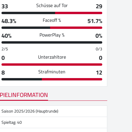
33
29
Schüsse auf Tor
48.3%
51.7%
Faceoff %
40%
0%
PowerPlay %
2/5
0/3
0
0
Unterzahltore
8
12
Strafminuten
PIELINFORMATION
Saison 2025/2026 (Hauptrunde)
Spieltag: 40