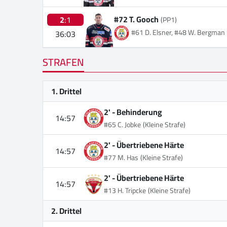
#72 T. Gooch
2
:1
(PP1)
#61 D. Elsner, #48 W. Bergman
36:03
STRAFEN
1. Drittel
2' -
Behinderung
14:57
#65 C. Jobke
(Kleine Strafe)
2' -
Übertriebene Härte
14:57
#77 M. Has
(Kleine Strafe)
2' -
Übertriebene Härte
14:57
#13 H. Tripcke
(Kleine Strafe)
2. Drittel